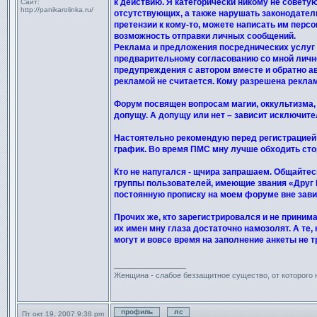
к действию. Я категорически никому не совету
Сайт:
http://panikarolinka.ru/
отсутствующих, а также нарушать законодательс
претензии к кому-то, можете написать им перс
возможность отправки личных сообщений.
Реклама и предложения посреднических услуг
предварительному согласованию со мной лично
предупреждения с автором вместе и обратно ав
рекламой не считается. Кому разрешена реклам
Форум посвящен вопросам магии, оккультизма, 
допущу. А допущу или нет – зависит исключите
Настоятельно рекомендую перед регистрацией 
график. Во время ПМС мну лучше обходить стор
Кто не напугался - щчира запрашаем. Общайтес
группы пользователей, имеющие звания «Друг К
постоянную прописку на моем форуме вне завис
Прочих же, кто зарегистрировался и не приним
их имен мну глаза достаточно намозолят. А те,
могут и вовсе время на заполнение анкеты не т
_________________
Женщина - слабое беззащитное существо, от которого
Пт окт 19, 2007 9:38 pm