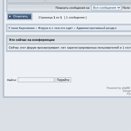
Профиль
Отправить личное сообщен
Показать сообщения за:
Поле 
Страница
1
из
1
[ 1 сообщение ]
Ответить на тему
У пани Каролинки
»
Форум и с чем его едят
»
Административный раздел
Кто сейчас на конференции
Сейчас этот форум просматривают: нет зарегистрированных пользователей и 1 гост
Найти:
Powered by
phpBB
Desig
Ру