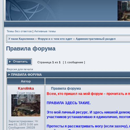
Темы без ответов
|
Активные темы
У пани Каролинки
»
Форум и с чем его едят
»
Административный раздел
Правила форума
Страница
1
из
1
[ 1 сообщение ]
Ответить на тему
Версия для печати
ПРАВИЛА ФОРУМА
Автор
Karolinka
Правила форума
Сообщение
Сущая ведьма
Всем, кто пришел на мой форум – прочитать и 
ПРАВИЛА ЗДЕСЬ ТАКИЕ.
Это мой личный ресурс. И здесь никакой демокр
участников устанавливаю я единолично, поэтому
Зарегистрирован:
Чт
янв 01, 1970 3:00 am
Протесты я рассматривать могу (если захочу), 
Сообщения:
26028