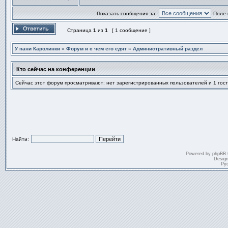
Профиль
Отправить личное сообщен
Показать сообщения за:
Поле 
Страница
1
из
1
[ 1 сообщение ]
Ответить на тему
У пани Каролинки
»
Форум и с чем его едят
»
Административный раздел
Кто сейчас на конференции
Сейчас этот форум просматривают: нет зарегистрированных пользователей и 1 гост
Найти:
Powered by
phpBB
Desig
Ру