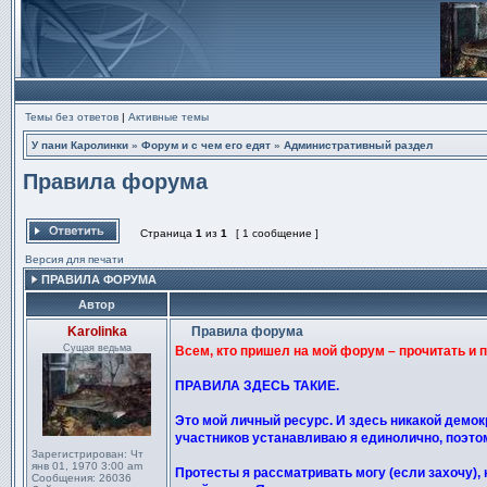
Темы без ответов
|
Активные темы
У пани Каролинки
»
Форум и с чем его едят
»
Административный раздел
Правила форума
Страница
1
из
1
[ 1 сообщение ]
Ответить на тему
Версия для печати
ПРАВИЛА ФОРУМА
Автор
Karolinka
Правила форума
Сообщение
Сущая ведьма
Всем, кто пришел на мой форум – прочитать и 
ПРАВИЛА ЗДЕСЬ ТАКИЕ.
Это мой личный ресурс. И здесь никакой демокр
участников устанавливаю я единолично, поэтому
Зарегистрирован:
Чт
янв 01, 1970 3:00 am
Протесты я рассматривать могу (если захочу), 
Сообщения:
26036