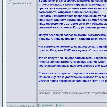
к действию. Я категорически никому не совету
Сайт:
http://panikarolinka.ru/
отсутствующих, а также нарушать законодательс
претензии к кому-то, можете написать им перс
возможность отправки личных сообщений.
Реклама и предложения посреднических услуг
предварительному согласованию со мной лично
предупреждения с автором вместе и обратно ав
рекламой не считается. Кому разрешена реклам
Форум посвящен вопросам магии, оккультизма, 
допущу. А допущу или нет – зависит исключите
Настоятельно рекомендую перед регистрацией 
график. Во время ПМС мну лучше обходить стор
Кто не напугался - щчира запрашаем. Общайтес
группы пользователей, имеющие звания «Друг К
постоянную прописку на моем форуме вне завис
Прочих же, кто зарегистрировался и не приним
их имен мну глаза достаточно намозолят. А те,
могут и вовсе время на заполнение анкеты не т
_________________
Женщина - слабое беззащитное существо, от которого
Пт окт 19, 2007 9:38 pm