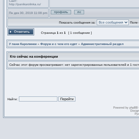
Сайт:
http://panikarolinka.ru/
Пн дек 30, 2019 11:08 pm
Профиль
Отправить личное сообщен
Показать сообщения за:
Поле 
Страница
1
из
1
[ 1 сообщение ]
Ответить на тему
У пани Каролинки
»
Форум и с чем его едят
»
Административный раздел
Кто сейчас на конференции
Сейчас этот форум просматривают: нет зарегистрированных пользователей и 1 гост
Найти:
Powered by
phpBB
Desig
Ру