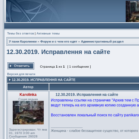
Темы без ответов
|
Активные темы
У пани Каролинки
»
Форум и с чем его едят
»
Административный раздел
12.30.2019. Исправлення на сайте
Страница
1
из
1
[ 1 сообщение ]
Ответить на тему
Версия для печати
12.30.2019. ИСПРАВЛЕННЯ НА САЙТЕ
Автор
Karolinka
12.30.2019. Исправлення на сайте
Сообщение
Сущая ведьма
Исправлены ссылки на страничке "Архив тем с Пр
ведут теперь на его архивную копию созданную 
Восстановлен локальный поиск по сайту panikarol
_________________
Зарегистрирован:
Чт янв
Женщина - слабое беззащитное существо, от которого
01, 1970 3:00 am
Сообщения:
26028