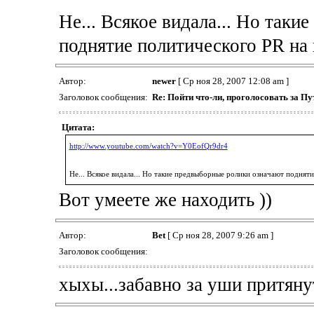
Не... Всякое видала... Но так
поднятие политического PR на 
Автор:
newer
[ Ср ноя 28, 2007 12:08 am ]
Заголовок сообщения:
Re: Пойти что-ли, проголосовать за Пут
Цитата:
http://www.youtube.com/watch?v=Y0EofQr9dr4
Не... Всякое видала... Но такие предвыборные ролики означают подняти
Вот умеете же находить ))
Автор:
Bet
[ Ср ноя 28, 2007 9:26 am ]
Заголовок сообщения:
хыхы...забавно за уши притянут