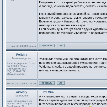
Получается, что с картой работать можно иногда к
А вообще, конечно, надо считать, считать и считат
Но, с другой стороны, знаю людей, которые высчи
клиенту. А есть такие, которые говорят в точку,
Всякие астрологи бывают. Но точно могу сказать,
отношусь к астрологии как к науке.
Если лечить зубы станут люди с двумя курсами 
психологией по учебникам Козлова, а водить авт
Чт окт 23, 2008 9:54 pm
Профиль
Отправить личное сообщен
Pol Mira
Сообщение
Временный доступ
Услышала такое мнение, что натальная карта мож
невозможно сделать прогноз будущего или тракт
Зарегистрирован:
Пт апр
04, 2008 1:39 am
Voldemaris, AtMary в вашей практике встречались
Сообщения:
290
или малую информативность.
ICQ:
153901239
Откуда:
Москва
Пт окт 24, 2008 12:21 am
Профиль
Отправить личное сообщен
ArtMary
Pol Mira
Сообщение
Консультант
А я считаю, что карта закрыта всегда, когда астр
Вот на первом курсе мы строили карты вручную. 
Зарегистрирован:
Сб
сен 20, 2008 7:04 pm
интересно! Копаешься в эфемеридах, все посчит
Сообщения:
72