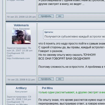
Я разговаривала с одним известным астрологом, 
другие смотрят в книгу, но видят ...
Чт окт 23, 2008 12:26 am
Профиль
Отправить личное сообщен
Voldemaris
Сообщение
Гость Каролинки
Цитата:
Получается субъективно каждый астролог мож
что б понять это надо просто пойти к самым зна
С одной стороны да, вы правы, каждый астролог 
Зарегистрирован:
Пн
ноя 19, 2007 10:38 am
Говорит о разном..
Сообщения:
63
Но по своему опыту могу сказать ТОЧНО!!!!
Сайт:
http://voldemaris.com
ВСЕ ОНИ ГОВОРЯТ ВАМ ОБОДНОМ!!!!
Поэтому сложность не в простоте. А проблема в
Чт окт 23, 2008 6:11 pm
Профиль
Отправить личное сообщен
ArtMary
Pol Mira
Сообщение
Консультант
только одни рассчитывают, а другие смотрят в книг
Зарегистрирован:
Сб
сен 20, 2008 7:04 pm
По опыту знаю, что кроме рассчетов нужно еще п
Сообщения:
72
перепроверяю, выстраиваю ответ, а говорю клиент
Откуда:
из Москвы