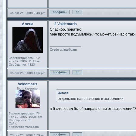
Сб окт 25, 2008 2:46 pm
Профиль
Отправить личное сообщен
Алена
2 Voldemaris
Сообщение
Спасибо, понятно.
Мне просто подумалось, что может, сейчас с так
_________________
Credo ut intelligam
Зарегистрирован:
Ср
ноя 07, 2007 11:11 am
Сообщения:
4323
Сб окт 25, 2008 4:06 pm
Профиль
Отправить личное сообщен
Voldemaris
Сообщение
Гость Каролинки
Цитата:
отдельное направление в астрологии.
я б скговорил бы о" направлении от астрологии "
Зарегистрирован:
Пн
ноя 19, 2007 10:38 am
Сообщения:
63
Сайт:
http://voldemaris.com
Сб окт 25, 2008 4:39 pm