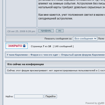
влияют на земные события. Астрология без пись
натальной карты требуют довольно серьезных з
Как мне кажется, учет положения светил в маги
сегодняшней астрологии.
Сб окт 25, 2008 6:28 pm
Профиль
Отправить личное сообщен
Показать сообщения за:
Поле 
Страница
7
из
10
[ 146 сообщений ]
Эта тема закрыта, вы не можете редактировать и оставлять сообщ
У пани Каролинки
»
Форум и с чем его едят
»
Открытый архив форума Каролинки
Кто сейчас на конференции
Сейчас этот форум просматривают: нет зарегистрированных пользователей и 1 гост
Найти:
Powered by
phpBB