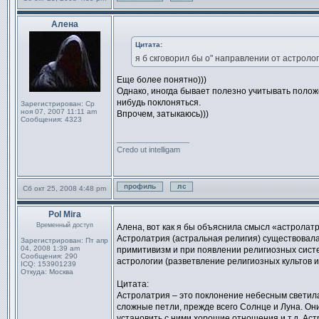
Профиль
Отправить личное сообщен
Алена
Сообщение
Цитата:
я б скговорил бы о" направлении от астроло
Еще более понятно)))
Однако, иногда бывает полезно учитывать положен
нибудь поклоняться.
Зарегистрирован:
Ср
ноя 07, 2007 11:11 am
Впрочем, затыкаюсь)))
Сообщения:
4323
_________________
Credo ut intelligam
Сб окт 25, 2008 4:48 pm
Профиль
Отправить личное сообщен
Pol Mira
Сообщение
Временный доступ
Алена, вот как я бы объяснила смысл «астролат
Астролатрия (астральная религия) существовала
Зарегистрирован:
Пт апр
04, 2008 1:39 am
примитивизм и при появлении религиозных сист
Сообщения:
290
астрологии (разветвление религиозных культов и
ICQ:
153901239
Откуда:
Москва
Цитата:
Астролатрия – это поклонение небесным светила
сложные петли, прежде всего Солнце и Луна. Он
установить с ними хорошие отношения и т.д. Астр