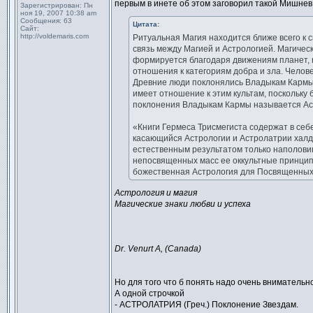
первым в инете об этом заговорил такой Мишнев.
Зарегистрирован:
Пн
ноя 19, 2007 10:38 am
Сообщения:
63
Цитата:
Сайт:
http://voldemaris.com
Ритуальная Магия находится ближе всего к 
связь между Магией и Астрологией. Магичес
формируется благодаря движениям планет, 
отношения к категориям добра и зла. Челов
Древние люди поклонялись Владыкам Кармы 
имеет отношение к этим культам, поскольку
поклонения Владыкам Кармы называется Аст
«Книги Гермеса Трисмегиста содержат в себе
касающийся Астрологии и Астролатрии халд
естественным результатом только наполови
непосвященных масс ее оккультные принцип
божественная Астрология для Посвященных;
Астрология и магия
Магические знаки любви и успеха
Dr. Venurt А, (Canada)
Но для того что б понять надо очень внимательно
А одной строчкой
- АСТРОЛАТРИЯ (Греч.) Поклонение Звездам.