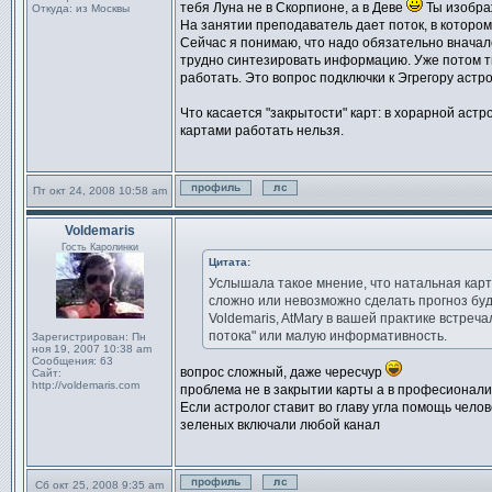
тебя Луна не в Скорпионе, а в Деве
Ты изобра
Откуда:
из Москвы
На занятии преподаватель дает поток, в котором
Сейчас я понимаю, что надо обязательно вначале
трудно синтезировать информацию. Уже потом ты
работать. Это вопрос подключки к Эгрегору астро
Что касается "закрытости" карт: в хорарной астро
картами работать нельзя.
Пт окт 24, 2008 10:58 am
Профиль
Отправить личное сообщен
Voldemaris
Сообщение
Гость Каролинки
Цитата:
Услышала такое мнение, что натальная карт
сложно или невозможно сделать прогноз буд
Voldemaris, AtMary в вашей практике встреч
потока" или малую информативность.
Зарегистрирован:
Пн
ноя 19, 2007 10:38 am
Сообщения:
63
вопрос сложный, даже чересчур
Сайт:
http://voldemaris.com
проблема не в закрытии карты а в професионали
Если астролог ставит во главу угла помощь челов
зеленых включали любой канал
Сб окт 25, 2008 9:35 am