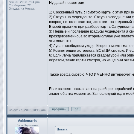
сен 20, 2008 7:04 pm
Ну давай посмотрим:
Сообщения:
72
Откуда:
из Москвы
1) Сожженный путь. Я смотрю карты с этим приз
2) Сатурн на Асценденте. Сатурн в соединении 
вопрос, т.е. оказывается, что ответ на заданны
В моей практике при разборе карт с Сатурном на
3) Первые и последние градусы Асцендента я смо
преждевременно, а во втором случае уже являетс
эти моменты.
4) Луна в свободном уходе. Кверент может мало в
5) Компетенция астролога. ВСЕГДА смотрю. И есл
6) Если Луна приближается квадратурой или опп
образом, такие карты смотрю, но чаще они оказы
Также всегда смотрю, ЧТО ИМЕННО интересует кв
Если кверент настаивает на разборе нерабочей 
знают об этих моментах. За последний год в мое
Сб окт 25, 2008 10:19 am
Профиль
Отправить личное сообщен
Voldemaris
Сообщение
Гость Каролинки
Цитата: