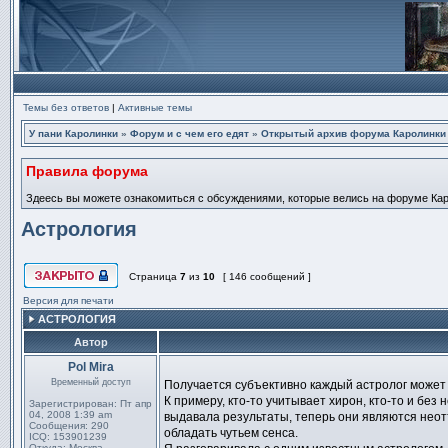
Темы без ответов
|
Активные темы
У пани Каролинки
»
Форум и с чем его едят
»
Открытый архив форума Каролинки
Правила форума
Здеесь вы можете ознакомиться с обсуждениями, которые велись на форуме Карол
Астрология
Страница
7
из
10
[ 146 сообщений ]
Эта тема закрыта, вы не можете редактировать и оставлять сообщ
Версия для печати
АСТРОЛОГИЯ
Автор
Pol Mira
Сообщение
Временный доступ
Получается субъективно каждый астролог может 
К примеру, кто-то учитывает хирон, кто-то и без
Зарегистрирован:
Пт апр
04, 2008 1:39 am
выдавала результаты, теперь они являются неотъ
Сообщения:
290
обладать чутьем сенса.
ICQ:
153901239
Откуда:
Москва