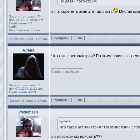
Ну давай посмотрим:
а что смотреть если это так и есть
Многие мои 
Зарегистрирован:
Пн
ноя 19, 2007 10:38 am
Сообщения:
63
Сайт:
http://voldemaris.com
Сб окт 25, 2008 11:07 am
Профиль
Отправить личное сообщен
Алена
Сообщение
Что такое астролатрия? По этимологии слова мож
_________________
Credo ut intelligam
Зарегистрирован:
Ср
ноя 07, 2007 11:11 am
Сообщения:
4323
Сб окт 25, 2008 1:17 pm
Профиль
Отправить личное сообщен
Voldemaris
Сообщение
Гость Каролинки
Цитата:
Что такое астролатрия? По этимологии слов
а в поисковиках поискать???