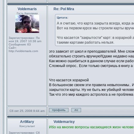
Профиль
Отправить личное сообщен
Voldemaris
Re: Pol Mira
Сообщение
Гость Каролинки
Цитата:
А я считаю, что карта закрыта всегда, когда 
Вот на первом курсе мы строили карты вручную
Что касается "закрытости" карт: в хорарной 
Зарегистрирован:
Пн
ноя 19, 2007 10:38 am
такими картами работать нельзя.
Сообщения:
63
Сайт:
http://voldemaris.com
это зависит от школ и преподавателей. Мне слож
обязательно строить вручную!!(даже недавно на
Как можно ошибиться в данном случае если ра
Сложный опрос.. Если только смотришь в книгу а 
Что касается хорарной
В большенсве своем эти правила невыпонимы.. И
закрытости карты. Ну не быть же убийцей челов
Так что это мир каждого астролога а не проблема
Сб окт 25, 2008 9:44 am
Профиль
Отправить личное сообщен
ArtMary
Voldemarisу
Сообщение
Консультант
Ибо на многие вопросы касающиеся жизн человек
Зарегистрирован:
Сб