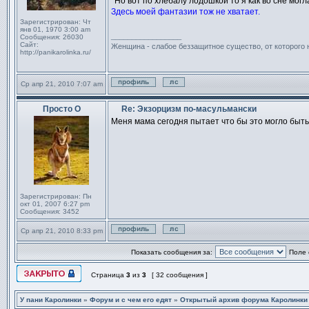
*Но вот по хлебалу лодошкой то я как во сне могл
Здесь моей фантазии тож не хватает.
Зарегистрирован:
Чт
янв 01, 1970 3:00 am
_________________
Сообщения:
26030
Сайт:
Женщина - слабое беззащитное существо, от которого
http://panikarolinka.ru/
Ср апр 21, 2010 7:07 am
Профиль
Отправить личное сообщен
Просто О
Re: Экзорцизм по-масульмански
Сообщение
Меня мама сегодня пытает что бы это могло быть. 
Зарегистрирован:
Пн
окт 01, 2007 6:27 pm
Сообщения:
3452
Ср апр 21, 2010 8:33 pm
Профиль
Отправить личное сообщен
Показать сообщения за:
Поле 
Страница
3
из
3
[ 32 сообщения ]
Эта тема закрыта, вы не можете редактировать и оставлять сообщ
У пани Каролинки
»
Форум и с чем его едят
»
Открытый архив форума Каролинки