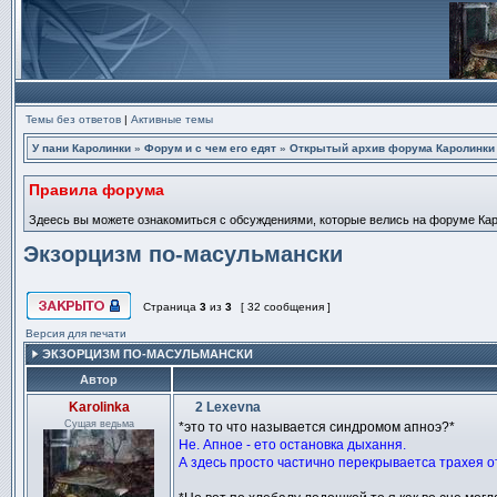
Темы без ответов
|
Активные темы
У пани Каролинки
»
Форум и с чем его едят
»
Открытый архив форума Каролинки
Правила форума
Здеесь вы можете ознакомиться с обсуждениями, которые велись на форуме Карол
Экзорцизм по-масульмански
Страница
3
из
3
[ 32 сообщения ]
Эта тема закрыта, вы не можете редактировать и оставлять сообщ
Версия для печати
ЭКЗОРЦИЗМ ПО-МАСУЛЬМАНСКИ
Автор
Karolinka
2 Lexevna
Сообщение
Сущая ведьма
*это то что называется синдромом апноэ?*
Не. Апное - ето остановка дыхання.
А здесь просто частично перекрываетса трахея от