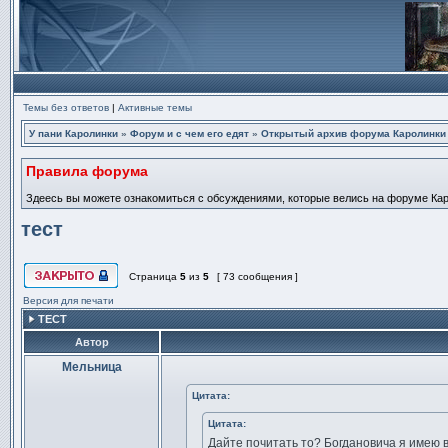
Темы без ответов
|
Активные темы
У пани Каролинки
»
Форум и с чем его едят
»
Открытый архив форума Каролинки
Правила форума
Здеесь вы можете ознакомиться с обсуждениями, которые велись на форуме Карол
тест
Страница
5
из
5
[ 73 сообщения ]
Эта тема закрыта, вы не можете редактировать и оставлять сообщ
Версия для печати
ТЕСТ
Автор
Мельница
Сообщение
Цитата:
Цитата:
Дайте почитать то? Богдановича я имею в в