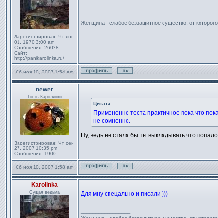
_________________
Женщина - слабое беззащитное существо, от которог
Зарегистрирован:
Чт янв
01, 1970 3:00 am
Сообщения:
26028
Сайт:
http://panikarolinka.ru/
Сб ноя 10, 2007 1:54 am
Профиль
Отправить личное сообще
newer
Сообщение
Гость Каролинки
Цитата:
Примененне теста практичное пока что по
не сомненно.
Ну, ведь не стала бы ты выкладывать что попало 
Зарегистрирован:
Чт сен
27, 2007 10:35 pm
Сообщения:
1900
Сб ноя 10, 2007 1:58 am
Профиль
Отправить личное сообще
Karolinka
Сообщение
Сущая ведьма
Для мну спецально и писали )))
_________________