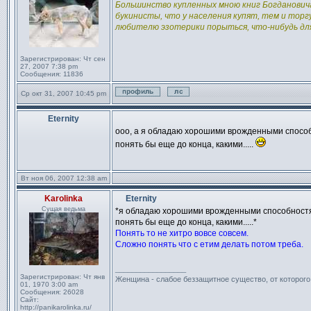
Большинство купленных мною книг Богдановича 
букинисты, что у населения купят, тем и торг
любителю эзотерики порыться, что-нибудь дл
Зарегистрирован:
Чт сен
27, 2007 7:38 pm
Сообщения:
11836
Ср окт 31, 2007 10:45 pm
Профиль
Отправить личное сообще
Eternity
Сообщение
ооо, а я обладаю хорошими врожденными способ
понять бы еще до конца, какими.....
Вт ноя 06, 2007 12:38 am
Karolinka
Eternity
Сообщение
Сущая ведьма
*я обладаю хорошими врожденными способностя
понять бы еще до конца, какими.....*
Понять то не хитро вовсе совсем.
Сложно понять что с етим делать потом треба.
_________________
Зарегистрирован:
Чт янв
Женщина - слабое беззащитное существо, от которог
01, 1970 3:00 am
Сообщения:
26028
Сайт:
http://panikarolinka.ru/