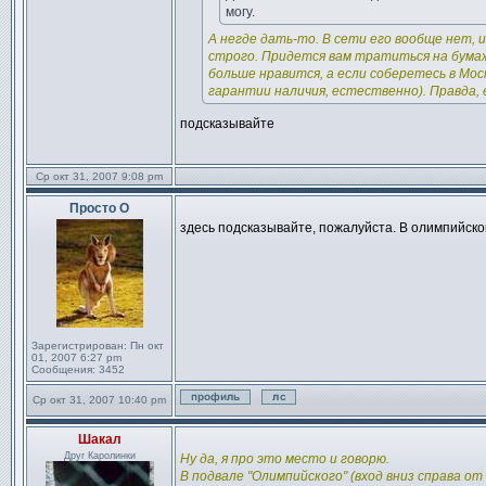
могу.
А негде дать-то. В сети его вообще нет, 
строго. Придется вам тратиться на бумажн
больше нравится, а если соберетесь в Мос
гарантии наличия, естественно). Правда, е
подсказывайте
Ср окт 31, 2007 9:08 pm
Просто О
Сообщение
здесь подсказывайте, пожалуйста. В олимпийском 
Зарегистрирован:
Пн окт
01, 2007 6:27 pm
Сообщения:
3452
Ср окт 31, 2007 10:40 pm
Профиль
Отправить личное сообще
Шакал
Сообщение
Друг Каролинки
Ну да, я про это место и говорю.
В подвале "Олимпийского" (вход вниз справа от