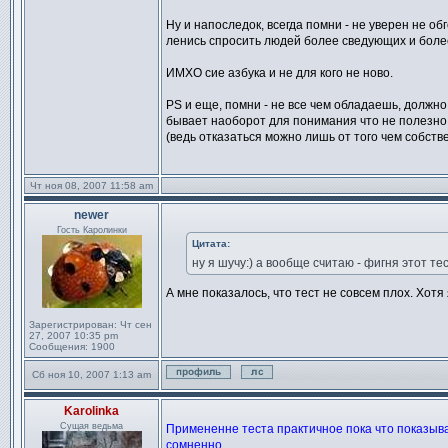
Ну и напоследок, всегда помни - не уверен не о
ленись спросить людей более сведующих и боле
ИМХО сие азбука и не для кого не ново.
PS и еще, помни - не все чем обладаешь, должно
бывает наоборот для понимания что не полезно 
(ведь отказаться можно лишь от того чем собств
Чт ноя 08, 2007 11:58 am
newer
Сообщение
Гость Каролинки
Цитата:
ну я шучу:) а вообще считаю - фигня этот тес
А мне показалось, что тест не совсем плох. Хотя
Зарегистрирован:
Чт сен
27, 2007 10:35 pm
Сообщения:
1900
Сб ноя 10, 2007 1:13 am
Профиль
Отправить личное сообще
Karolinka
Сообщение
Сущая ведьма
Примененне теста практичное пока что показыв
сомненно.