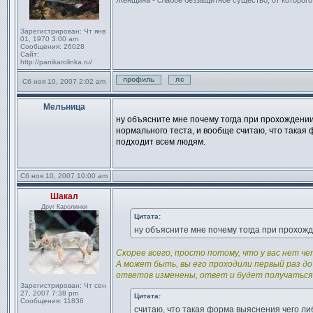
Женщина - слабое беззащитное существо, от которог
Зарегистрирован:
Чт янв
01, 1970 3:00 am
Сообщения:
26028
Сайт:
http://panikarolinka.ru/
Сб ноя 10, 2007 2:02 am
Профиль
Отправить личное сообще
Мельница
Сообщение
ну объясните мне почему тогда при прохождении 
нормального теста, и вообще считаю, что такая 
подходит всем людям.
Сб ноя 10, 2007 10:00 am
Шакал
Сообщение
Друг Каролинки
Цитата:
ну объясните мне почему тогда при прохожде
Скорее всего, просто потому, что у вас нет 
А может быть, вы его проходили первый раз до
ответов изменены, ответ и будет получаться
Зарегистрирован:
Чт сен
27, 2007 7:38 pm
Цитата:
Сообщения:
11836
считаю, что такая форма выяснения чего ли