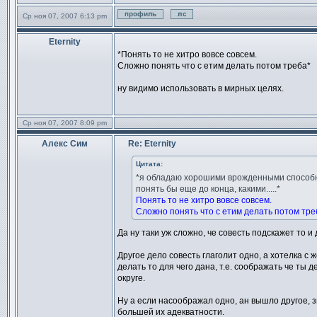
Ср ноя 07, 2007 6:13 pm
Профиль
Отправить личное сообще
Eternity
Сообщение
*Понять то не хитро вовсе совсем.
Сложно понять что с етим делать потом треба*
ну видимо использовать в мирных целях.
Ср ноя 07, 2007 8:09 pm
Алекс Сим
Re: Eternity
Сообщение
Цитата:
*я обладаю хорошими врожденными способн
понять бы еще до конца, какими.....*
Понять то не хитро вовсе совсем.
Сложно понять что с етим делать потом тре
Да ну таки уж сложно, че совесть подскажет то и 
Другое дело совесть глаголит одно, а хотелка с 
делать то для чего дана, т.е. соображать че ты 
округе.
Ну а если насоображал одно, ан вышло другое, 
большей их адекватности.