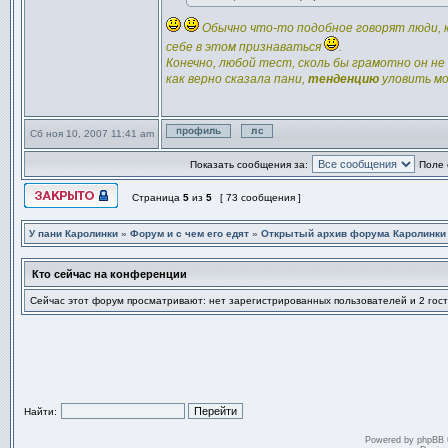
Обычно что-то подобное говорят люди, 
себе в этом признаваться
.
Конечно, любой тест, сколь бы грамотно он н
как верно сказала пани,
тенденцию
уловить мо
Сб ноя 10, 2007 11:41 am
Профиль
Отправить личное сообще
Показать сообщения за:
Поле 
Страница
5
из
5
[ 73 сообщения ]
Эта тема закрыта, вы не можете редактировать и оставлять сообщ
У пани Каролинки
»
Форум и с чем его едят
»
Открытый архив форума Каролинки
Кто сейчас на конференции
Сейчас этот форум просматривают: нет зарегистрированных пользователей и 2 гост
Найти:
Powered by
phpBB