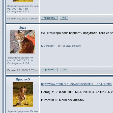
Зарегистрирован:
Пн окт
01, 2007 6:27 pm
Сообщения:
3452
Пн июл 07, 2008 7:16 pm
Профиль
Отправить личное сообщен
Zuza
Сообщение
хм...я тож про пояс верности подумала, тока из-з
_________________
Кто ждется - тот всегда дождет
Зарегистрирован:
Чт
сен 27, 2007 8:57 pm
Сообщения:
2134
Пн июл 07, 2008 7:57 pm
Профиль
Отправить личное сообщен
Просто О
Сообщение
http://www.rambler.ru/news/russia/stati ... 56476.html
Сегодня: 08 июля 2008 МСК: 20:38 UTC: 16:38 NY
В России >> Меня посчитали?
Зарегистрирован:
Пн окт