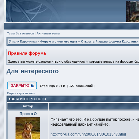
Темы без ответов
|
Активные темы
У пани Каролинки
»
Форум и с чем его едят
»
Открытый архив форума Каролинки
Правила форума
Здеесь вы можете ознакомиться с обсуждениями, которые велись на форуме Карол
Для интересного
Страница
9
из
9
[ 127 сообщений ]
Эта тема закрыта, вы не можете редактировать и оставлять сообщ
Версия для печати
ДЛЯ ИНТЕРЕСНОГО
Автор
Просто О
Сообщение
Фиг знает что это. И на орудие пыток похоже, и на
недоделанный вариант какой-то.
http://for-ua.com/fun/2006/01/30/101347.html