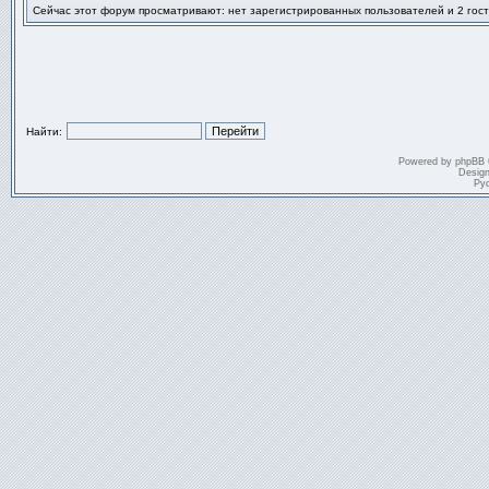
Сейчас этот форум просматривают: нет зарегистрированных пользователей и 2 гост
Найти:
Powered by
phpBB
Desig
Ру