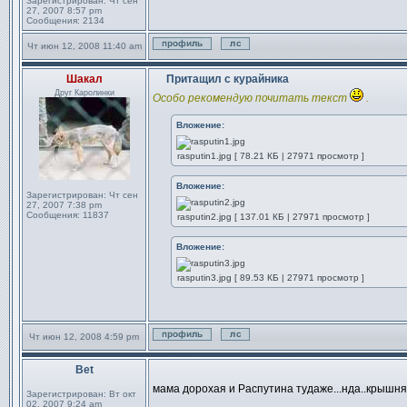
Зарегистрирован:
Чт сен
27, 2007 8:57 pm
Сообщения:
2134
Чт июн 12, 2008 11:40 am
Профиль
Отправить личное сообще
Шакал
Притащил с курайника
Сообщение
Друг Каролинки
Особо рекомендую почитать текст
.
Вложение:
rasputin1.jpg [ 78.21 КБ | 27971 просмотр ]
Вложение:
Зарегистрирован:
Чт сен
27, 2007 7:38 pm
Сообщения:
11837
rasputin2.jpg [ 137.01 КБ | 27971 просмотр ]
Вложение:
rasputin3.jpg [ 89.53 КБ | 27971 просмотр ]
Чт июн 12, 2008 4:59 pm
Профиль
Отправить личное сообще
Bet
Сообщение
мама дорохая и Распутина тудаже...нда..крышня
Зарегистрирован:
Вт окт
02, 2007 9:24 am