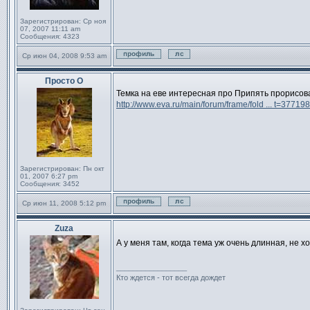
Зарегистрирован:
Ср ноя
07, 2007 11:11 am
Сообщения:
4323
Ср июн 04, 2008 9:53 am
Профиль
Отправить личное сообще
Просто О
Сообщение
Темка на еве интересная про Припять прорисов
http://www.eva.ru/main/forum/frame/fold ... t=37719
Зарегистрирован:
Пн окт
01, 2007 6:27 pm
Сообщения:
3452
Ср июн 11, 2008 5:12 pm
Профиль
Отправить личное сообще
Zuza
Сообщение
А у меня там, когда тема уж очень длинная, не 
_________________
Кто ждется - тот всегда дождет