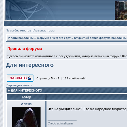
Темы без ответов
|
Активные темы
У пани Каролинки
»
Форум и с чем его едят
»
Открытый архив форума Каролинки
Правила форума
Здеесь вы можете ознакомиться с обсуждениями, которые велись на форуме Карол
Для интересного
Страница
5
из
9
[ 127 сообщений ]
Эта тема закрыта, вы не можете редактировать и оставлять сообщ
Версия для печати
ДЛЯ ИНТЕРЕСНОГО
Автор
Алена
Сообщение
Что не убедительно? Это же народное мифотворч
_________________
Credo ut intelligam