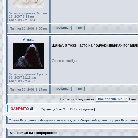
Зарегистрирован:
Чт сен
27, 2007 7:38 pm
Сообщения:
11837
Пн июн 16, 2008 8:06 pm
Профиль
Отправить личное сообще
Алена
Сообщение
Шакал, я тоже часто на подчёркиваниях попадаю
_________________
Credo ut intelligam
Зарегистрирован:
Ср ноя
07, 2007 11:11 am
Сообщения:
4323
Пн июн 16, 2008 8:14 pm
Профиль
Отправить личное сообще
Показать сообщения за:
Поле 
Страница
5
из
9
[ 127 сообщений ]
Эта тема закрыта, вы не можете редактировать и оставлять сообщ
У пани Каролинки
»
Форум и с чем его едят
»
Открытый архив форума Каролинки
Кто сейчас на конференции