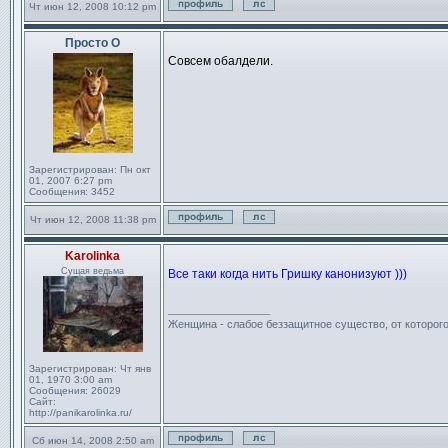
Чт июн 12, 2008 10:12 pm
Профиль
Отправить личное сообще
Просто О
Сообщение
Совсем обалдели.
Зарегистрирован:
Пн окт
01, 2007 6:27 pm
Сообщения:
3452
Чт июн 12, 2008 11:38 pm
Профиль
Отправить личное сообще
Karolinka
Сообщение
Сущая ведьма
Все таки когда нить Гришку канонизуют )))
_________________
Женщина - слабое беззащитное существо, от которог
Зарегистрирован:
Чт янв
01, 1970 3:00 am
Сообщения:
26029
Сайт:
http://panikarolinka.ru/
Сб июн 14, 2008 2:50 am