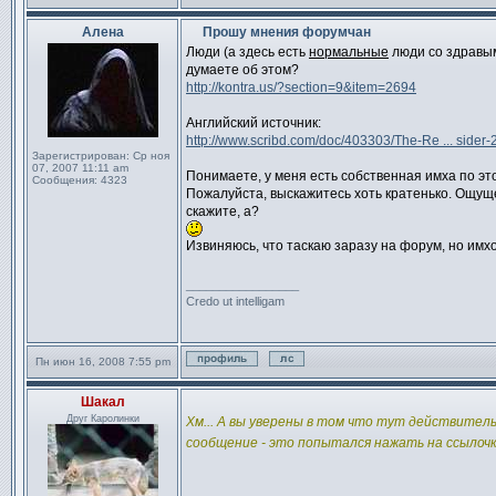
Профиль
Отправить личное сообще
Алена
Прошу мнения форумчан
Сообщение
Люди (а здесь есть
нормальные
люди со здравым 
думаете об этом?
http://kontra.us/?section=9&item=2694
Английский источник:
http://www.scribd.com/doc/403303/The-Re ... sider
Зарегистрирован:
Ср ноя
07, 2007 11:11 am
Понимаете, у меня есть собственная имха по эт
Сообщения:
4323
Пожалуйста, выскажитесь хоть кратенько. Ощущен
скажите, а?
Извиняюсь, что таскаю заразу на форум, но имх
_________________
Credo ut intelligam
Пн июн 16, 2008 7:55 pm
Профиль
Отправить личное сообще
Шакал
Сообщение
Друг Каролинки
Хм... А вы уверены в том что тут действитель
сообщение - это попытался нажать на ссылоч