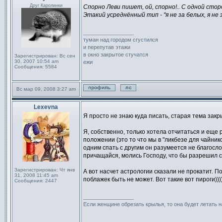
Сообщение
Друг Каролинки
Спорно Леви пишет, ой, спорно!.. С одной стор
Этакий усреднённый тип - "я не за белых, я не 
_________________
туман над городом сгустился
и перепутав этажи
в окно закрытое стучатся
Зарегистрирован:
Вс сен
30, 2007 10:54 am
ежи
Сообщения:
5584
Вс мар 09, 2008 3:27 am
Профиль
Отправить личное сообще
Lexevna
Сообщение
Я просто не знаю куда писать, старая тема закры
Я, собственно, только хотела отчитаться и еще
положении (это то что мы в "ликбезе для чайнико
одним спать с другим он разумеется не благосло
причащайся, молись Господу, что бы разрешил с
Зарегистрирован:
Чт янв
А вот насчет астрологии сказали не прокатит. По
31, 2008 11:45 am
поблажек быть не может. Вот такие вот пироги)))
Сообщения:
2447
_________________
Если женщине обрезать крылья, то она будет летать н