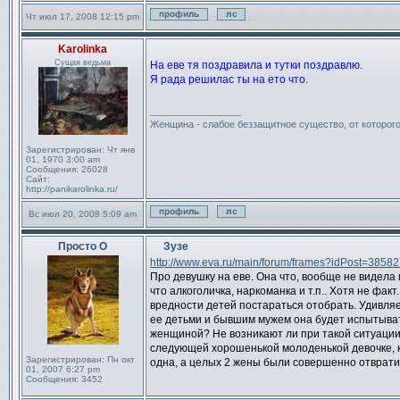
Чт июл 17, 2008 12:15 pm
Профиль
Отправить личное сообще
Karolinka
Сообщение
Сущая ведьма
На еве тя поздравила и тутки поздравлю.
Я рада решилас ты на ето что.
_________________
Женщина - слабое беззащитное существо, от которог
Зарегистрирован:
Чт янв
01, 1970 3:00 am
Сообщения:
26028
Сайт:
http://panikarolinka.ru/
Вс июл 20, 2008 5:09 am
Профиль
Отправить личное сообще
Просто О
Зузе
Сообщение
http://www.eva.ru/main/forum/frames?idPost=3858
Про девушку на еве. Она что, вообще не видела 
что алкоголичка, наркоманка и т.п.. Хотя не фак
вредности детей постараться отобрать. Удивляе
ее детьми и бывшим мужем она будет испытыват
женщиной? Не возникают ли при такой ситуации 
следующей хорошенькой молоденькой девочке, к
Зарегистрирован:
Пн окт
одна, а целых 2 жены были совершенно отврат
01, 2007 6:27 pm
Сообщения:
3452