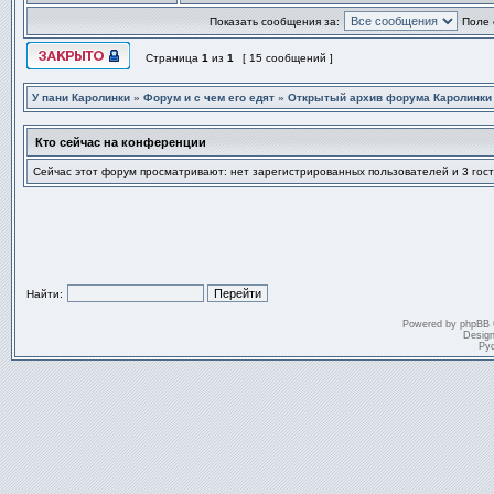
Профиль
Отправить личное сообще
Показать сообщения за:
Поле 
Страница
1
из
1
[ 15 сообщений ]
Эта тема закрыта, вы не можете редактировать и оставлять сообщ
У пани Каролинки
»
Форум и с чем его едят
»
Открытый архив форума Каролинки
Кто сейчас на конференции
Сейчас этот форум просматривают: нет зарегистрированных пользователей и 3 гост
Найти:
Powered by
phpBB
Desig
Ру