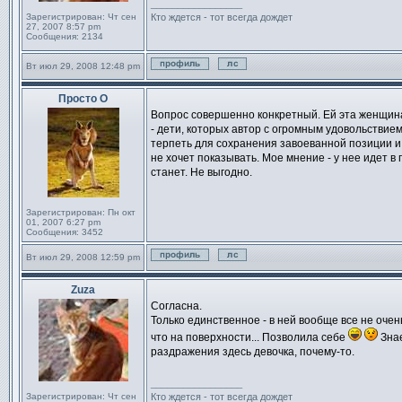
_________________
Зарегистрирован:
Чт сен
Кто ждется - тот всегда дождет
27, 2007 8:57 pm
Сообщения:
2134
Вт июл 29, 2008 12:48 pm
Профиль
Отправить личное сообще
Просто О
Сообщение
Вопрос совершенно конкретный. Ей эта женщина 
- дети, которых автор с огромным удовольствием
терпеть для сохранения завоеванной позиции и 
не хочет показывать. Мое мнение - у нее идет в
станет. Не выгодно.
Зарегистрирован:
Пн окт
01, 2007 6:27 pm
Сообщения:
3452
Вт июл 29, 2008 12:59 pm
Профиль
Отправить личное сообще
Zuza
Сообщение
Согласна.
Только единственное - в ней вообще все не очень
что на поверхности... Позволила себе
Знае
раздражения здесь девочка, почему-то.
_________________
Зарегистрирован:
Чт сен
Кто ждется - тот всегда дождет