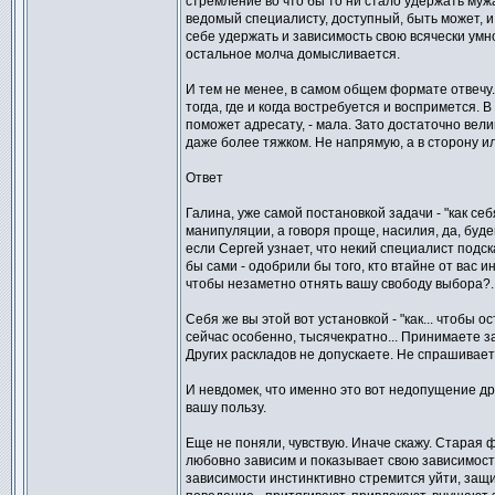
стремление во что бы то ни стало удержать мужа
ведомый специалисту, доступный, быть может, и
себе удержать и зависимость свою всячески умн
остальное молча домысливается.
И тем не менее, в самом общем формате отвечу. 
тогда, где и когда востребуется и воспримется. 
поможет адресату, - мала. Зато достаточно вели
даже более тяжком. Не напрямую, а в сторону ил
Ответ
Галина, уже самой постановкой задачи - "как се
манипуляции, а говоря проще, насилия, да, буд
если Сергей узнает, что некий специалист подск
бы сами - одобрили бы того, кто втайне от вас 
чтобы незаметно отнять вашу свободу выбора?.
Себя же вы этой вот установкой - "как... чтобы 
сейчас особенно, тысячекратно... Принимаете з
Других раскладов не допускаете. Не спрашиваете 
И невдомек, что именно это вот недопущение др
вашу пользу.
Еще не поняли, чувствую. Иначе скажу. Старая ф
любовно зависим и показывает свою зависимость
зависимости инстинктивно стремится уйти, защи