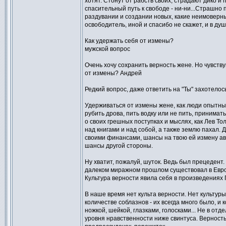
хотят. Стонут от рабств своих, страдают дико и 
спасительный путь к свободе - ни-ни...Страшно
раздувании и создании новых, какие неимоверные
освободитель, иной и спасибо не скажет, и в душ
Как удержать себя от измены?
мужской вопрос
Очень хочу сохранить верность жене. Но чувству
от измены? Андрей
Редкий вопрос, даже ответить на "Ты" захотелось
Удерживаться от измены жене, как люди опытные
рубить дрова, пить водку или не пить, принимат
о своих грешных поступках и мыслях, как Лев Тол
над книгами и над собой, а также землю пахал.
своими финансами, шансы на твою ей измену ав
шансы другой стороны.
Ну хватит, пожалуй, шуток. Ведь был прецедент. 
далеком миражном прошлом существовал в Европе
Культура верности явила себя в произведениях П
В наше время нет культа верности. Нет культуры
количестве соблазнов - их всегда много было, и
ножкой, шейкой, глазками, голосками... Не в от
уровня нравственности ниже свинтуса. Верность 