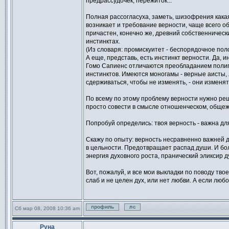
предрассудочек, пережиток...
Полная рассогласуха, заметь, шизофрения кака
возникает и требование верности, чаще всего о
причастен, конечно же, древний собственническ
инстинктах.
(Из словаря: промискуитет - беспорядочное пол
А еще, представь, есть инстинкт верности. Да, 
Гомо Сапиенс отличаются преобладанием полиг
инстинктов. Имеются моногамы - верные аисты, ле
сдерживаться, чтобы не изменять, - они изменять
По всему по этому проблему верности нужно реша
просто совести в смысле отношенческом, общежи
Попробуй определись: твоя верность - важна для
Скажу по опыту: верность несравненно важней дл
в цельности. Предотвращает распад души. И бол
энергия духовного роста, пранический эликсир д
Вот, пожалуй, и все мои выкладки по поводу тв
слаб и не целен дух, или нет любви. А если любо
Сб мар 08, 2008 10:36 am
Профиль
Отправить личное сообще
Руна