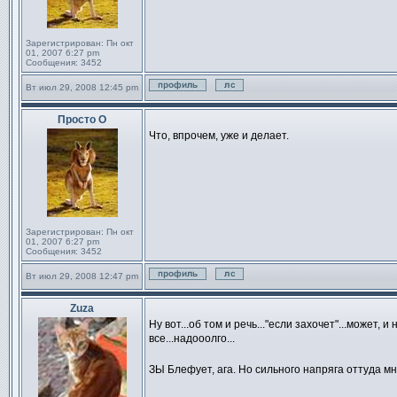
Зарегистрирован:
Пн окт
01, 2007 6:27 pm
Сообщения:
3452
Вт июл 29, 2008 12:45 pm
Профиль
Отправить личное сообще
Просто О
Сообщение
Что, впрочем, уже и делает.
Зарегистрирован:
Пн окт
01, 2007 6:27 pm
Сообщения:
3452
Вт июл 29, 2008 12:47 pm
Профиль
Отправить личное сообще
Zuza
Сообщение
Ну вот...об том и речь..."если захочет"...может, 
все...надооолго...
ЗЫ Блефует, ага. Но сильного напряга оттуда мн