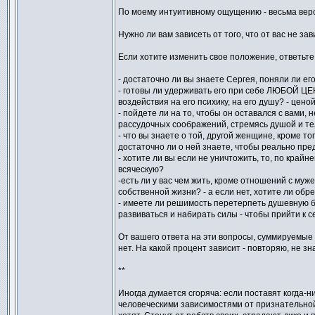
По моему интуитивному ощущению - весьма вероя
Нужно ли вам зависеть от того, что от вас не з
Если хотите изменить свое положение, ответьте
- достаточно ли вы знаете Сергея, поняли ли ег
- готовы ли удерживать его при себе ЛЮБОЙ ЦЕ
воздействия на его психику, на его душу? - цен
- пойдете ли на то, чтобы он оставался с вами, н
рассудочных соображений, стремясь душой и тело
- что вы знаете о той, другой женщине, кроме то
достаточно ли о ней знаете, чтобы реально пред
- хотите ли вы если не уничтожить, то, по край
всяческую?
-есть ли у вас чем жить, кроме отношений с муже
собственной жизни? - а если нет, хотите ли обр
- имеете ли решимость перетерпеть душевную бол
развиваться и набирать силы - чтобы прийти к с
От вашего ответа на эти вопросы, суммируемые к
нет. На какой процент зависит - повторяю, не з
**
Иногда думается сгоряча: если поставят когда-н
человеческими зависимостями от признательной