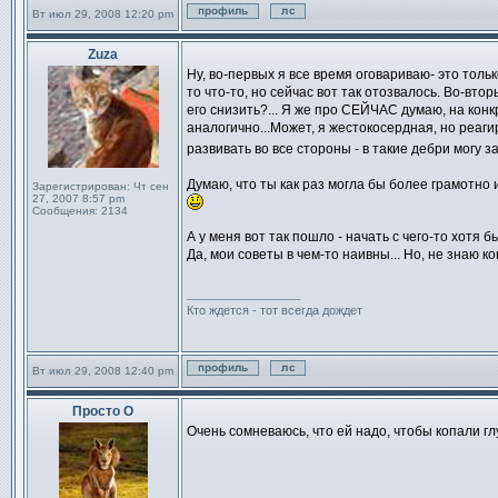
Вт июл 29, 2008 12:20 pm
Профиль
Отправить личное сообще
Zuza
Сообщение
Ну, во-первых я все время оговариваю- это толь
то что-то, но сейчас вот так отозвалось. Во-вто
его снизить?... Я же про СЕЙЧАС думаю, на конк
аналогично...Может, я жестокосердная, но реаги
развивать во все стороны - в такие дебри могу з
Думаю, что ты как раз могла бы более грамотно 
Зарегистрирован:
Чт сен
27, 2007 8:57 pm
Сообщения:
2134
А у меня вот так пошло - начать с чего-то хотя б
Да, мои советы в чем-то наивны... Но, не знаю к
_________________
Кто ждется - тот всегда дождет
Вт июл 29, 2008 12:40 pm
Профиль
Отправить личное сообще
Просто О
Сообщение
Очень сомневаюсь, что ей надо, чтобы копали гл