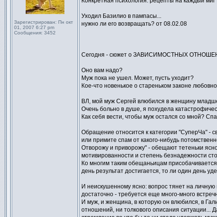
Конкретная психология: рецепты на каждый миг
Уходил Базилио в пампасы...
Зарегистрирован:
Пн окт
нужно ли его возвращать? от 08.02.08
01, 2007 6:27 pm
Сообщения:
3452
Сегодня - сюжет о ЗАВИСИМОСТНЫХ ОТНОШЕН
Оно вам надо?
Муж пока не ушел. Может, пусть уходит?
Кое-что новенькое о стареньком законе любовно
ВЛ, мой муж Сергей влюбился в женщину младше 
Очень больно в душе, я похудела катастрофически,
Как себя вести, чтобы муж остался со мной? Спа
Обращение относится к категории "СуперЧа" - с
или примите спам от какого-нибудь потомственн
Отворожу и приворожу" - обещают тетеньки ясн
мотивированности и степень безнадежности сто
Ко многим таким обещаньицам присобачивается м
день результат достигается, то ли один день уде
И неискушенному ясно: вопрос тянет на личную 
достаточно - требуется еще много-много встречн
И муж, и женщина, в которую он влюбился, в Га
отношений, ни толкового описания ситуации... Д