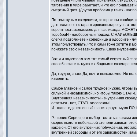
поведение - притягивают, привлекают, внушают з
тяготения в мире работает, и кто его понимает 
смертный грех. (Другая проблема у таких - как по
По тем скупым сведениям, которые вы сообщили
дать вам совет с гарантированным результатом.
вероятность желаемого для вас исхода МОЖЕТ по
торобоаН - наоборотный подход. С НАИБОЛЬШЕ
слегка подтолкнете к сопернице и одобрите - л
этом почувствовать, что и сами тоже хотите и мо
покажете свою независимость. Свою внутреннюю
Вот я и подсказал вам тот самый секретный спо
способ оставить мужа свободным в своем решен
Да, трудно, знаю. Да, почти невозможно. Но пол
изменить.
Самое главное и самое трудное: нужно, чтобы вы
сильной и независимой, но чтобы такою СТАЛИ.
Внутренняя независимость! - внутренняя свобода
остаться - нет, СТАТЬ человеком!
И - шанс, единственный шанс вернуть мужа ПО
Решение Сергея, его выбор - остаться с вами или
скорее всего, в небольшой степени зависит это о
каков он. От его внутренних побуждений, его ха
внутренней свободы и от его зависимостей, вами