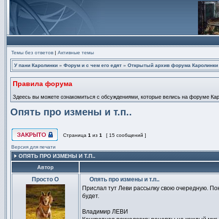
Темы без ответов
|
Активные темы
У пани Каролинки
»
Форум и с чем его едят
»
Открытый архив форума Каролинки
Правила форума
Здеесь вы можете ознакомиться с обсуждениями, которые велись на форуме Карол
Опять про измены и т.п..
Страница
1
из
1
[ 15 сообщений ]
Эта тема закрыта, вы не можете редактировать и оставлять сообщ
Версия для печати
ОПЯТЬ ПРО ИЗМЕНЫ И Т.П..
Автор
Просто О
Опять про измены и т.п..
Сообщение
Прислал тут Леви рассылку свою очередную. Пон
будет.
Владимир ЛЕВИ