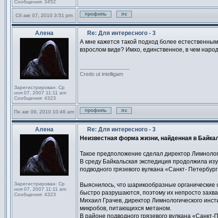
Сообщения:
3452
Сб авг 07, 2010 3:51 pm
Профиль
Отправить личное сообщен
Алена
Re: Для интересного - 3
Сообщение
А мне кажется такой подход более естественным.
взрослом виде? Имхо, единственное, в чем народ
_________________
Credo ut intelligam
Зарегистрирован:
Ср
ноя 07, 2007 11:11 am
Сообщения:
4323
Пн авг 09, 2010 10:46 am
Профиль
Отправить личное сообщен
Алена
Re: Для интересного - 3
Сообщение
Неизвестная форма жизни, найденная в Байка
Такое предположение сделал директор Лимнолог
В среду Байкальская экспедиция продолжила из
подводного грязевого вулкана «Санкт- Петербург
Зарегистрирован:
Ср
Выяснилось, что шарикообразные органические 
ноя 07, 2007 11:11 am
быстро разрушаются, поэтому их непросто захв
Сообщения:
4323
Михаил Грачев, директор Лимнологического инс
микробов, питающихся метаном.
В районе подводного грязевого вулкана «Санкт-