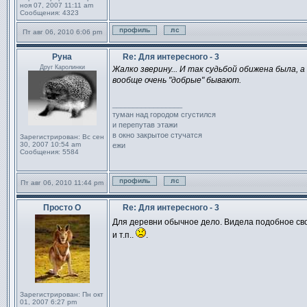
ноя 07, 2007 11:11 am
Сообщения:
4323
Пт авг 06, 2010 6:06 pm
Профиль
Отправить личное сообщен
Руна
Re: Для интересного - 3
Сообщение
Друг Каролинки
Жалко зверину... И так судьбой обижена была, а 
вообще очень "добрые" бывают.
_________________
туман над городом сгустился
и перепутав этажи
в окно закрытое стучатся
Зарегистрирован:
Вс сен
30, 2007 10:54 am
ежи
Сообщения:
5584
Пт авг 06, 2010 11:44 pm
Профиль
Отправить личное сообщен
Просто О
Re: Для интересного - 3
Сообщение
Для деревни обычное дело. Видела подобное св
и т.п..
.
Зарегистрирован:
Пн окт
01, 2007 6:27 pm