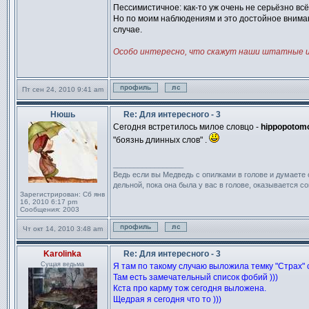
Пессимистичное: как-то уж очень не серьёзно всё
Но по моим наблюдениям и это достойное вниман
случае.
Особо интересно, что скажут наши штатные 
Пт сен 24, 2010 9:41 am
Профиль
Отправить личное сообщен
Нюшь
Re: Для интересного - 3
Сообщение
Сегодня встретилось милое словцо -
hippopotomo
"боязнь длинных слов" .
_________________
Ведь если вы Медведь с опилками в голове и думаете 
дельной, пока она была у вас в голове, оказывается со
Зарегистрирован:
Сб янв
16, 2010 6:17 pm
Сообщения:
2003
Чт окт 14, 2010 3:48 am
Профиль
Отправить личное сообщен
Karolinka
Re: Для интересного - 3
Сообщение
Сущая ведьма
Я там по такому случаю выложила темку "Страх" 
Там есть замечательный список фобий )))
Кста про карму тож сегодня выложена.
Щедрая я сегодня что то )))