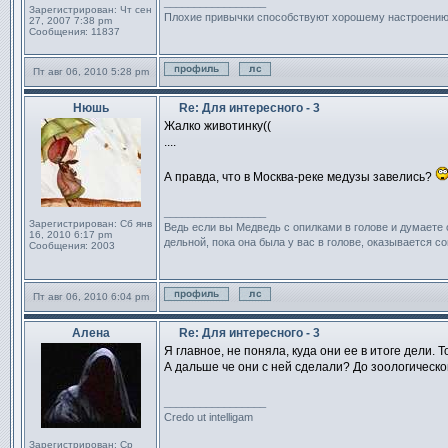
_________________
Зарегистрирован:
Чт сен
Плохие привычки способствуют хорошему настроени
27, 2007 7:38 pm
Сообщения:
11837
Пт авг 06, 2010 5:28 pm
Профиль
Отправить личное сообщен
Нюшь
Re: Для интересного - 3
Сообщение
Жалко животинку((
....
А правда, что в Москва-реке медузы завелись?
_________________
Зарегистрирован:
Сб янв
Ведь если вы Медведь с опилками в голове и думаете 
16, 2010 6:17 pm
дельной, пока она была у вас в голове, оказывается со
Сообщения:
2003
Пт авг 06, 2010 6:04 pm
Профиль
Отправить личное сообщен
Алена
Re: Для интересного - 3
Сообщение
Я главное, не поняла, куда они ее в итоге дели. Т
А дальше че они с ней сделали? До зоологическо
_________________
Credo ut intelligam
Зарегистрирован:
Ср