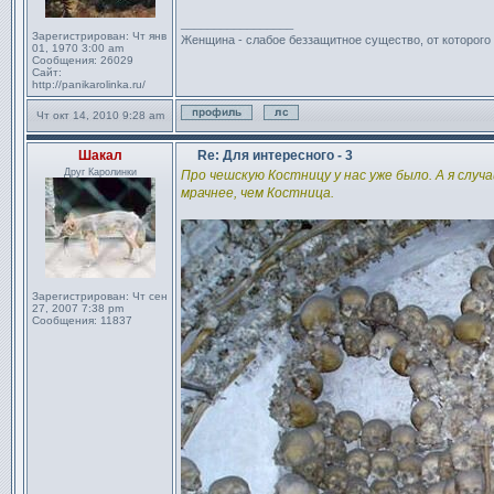
_________________
Зарегистрирован:
Чт янв
Женщина - слабое беззащитное существо, от которого
01, 1970 3:00 am
Сообщения:
26029
Сайт:
http://panikarolinka.ru/
Чт окт 14, 2010 9:28 am
Профиль
Отправить личное сообщен
Шакал
Re: Для интересного - 3
Сообщение
Друг Каролинки
Про чешскую Костницу у нас уже было. А я случ
мрачнее, чем Костница.
Зарегистрирован:
Чт сен
27, 2007 7:38 pm
Сообщения:
11837