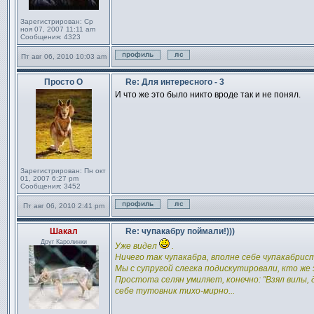
Зарегистрирован:
Ср
ноя 07, 2007 11:11 am
Сообщения:
4323
Пт авг 06, 2010 10:03 am
Профиль
Отправить личное сообщен
Просто О
Re: Для интересного - 3
Сообщение
И что же это было никто вроде так и не понял.
Зарегистрирован:
Пн окт
01, 2007 6:27 pm
Сообщения:
3452
Пт авг 06, 2010 2:41 pm
Профиль
Отправить личное сообщен
Шакал
Re: чупакабру поймали!)))
Сообщение
Друг Каролинки
Уже видел
.
Ничего так чупакабра, вполне себе чупакабрис
Мы с супругой слегка подискутировали, кто же
Простота селян умиляет, конечно: "Взял вилы, д
себе тутовник тихо-мирно...