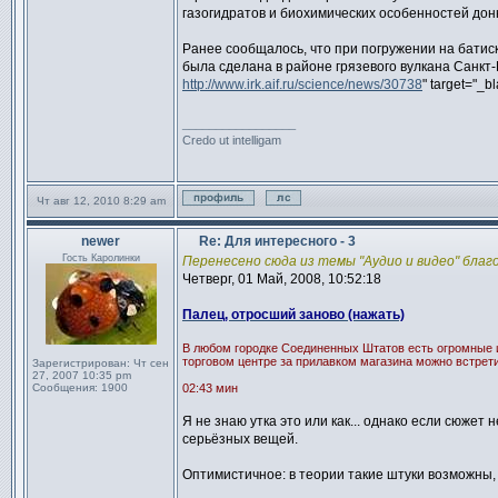
газогидратов и биохимических особенностей до
Ранее сообщалось, что при погружении на бати
была сделана в районе грязевого вулкана Санкт
http://www.irk.aif.ru/science/news/30738
" target="_b
_________________
Credo ut intelligam
Чт авг 12, 2010 8:29 am
Профиль
Отправить личное сообщен
newer
Re: Для интересного - 3
Сообщение
Гость Каролинки
Перенесено сюда из темы "Аудио и видео" благ
Четверг, 01 Май, 2008, 10:52:18
Палец, отросший заново (нажать)
В любом городке Соединенных Штатов есть огромные и 
торговом центре за прилавком магазина можно встрет
Зарегистрирован:
Чт сен
27, 2007 10:35 pm
Сообщения:
1900
02:43 мин
Я не знаю утка это или как... однако если сюжет
серьёзных вещей.
Оптимистичное: в теории такие штуки возможны, 