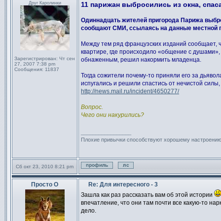
Сообщение
Друг Каролинки
11 парижан выбросились из окна, спас
Одиннадцать жителей пригорода Парижа выброси
сообщают СМИ, ссылаясь на данные местной 
Между тем ряд французских изданий сообщает, ч
квартире, где происходило «общение с душами», 
Зарегистрирован:
Чт сен
обнаженным, решил накормить младенца.
27, 2007 7:38 pm
Сообщения:
11837
Тогда сожители почему-то приняли его за дьявол
испугались и решили спастись от нечистой силы,
http://news.mail.ru/incident/4650277/
Вопрос.
Чего они накурились?
_________________
Плохие привычки способствуют хорошему настроени
Сб окт 23, 2010 8:21 pm
Профиль
Отправить личное сообщен
Просто О
Re: Для интересного - 3
Сообщение
Зашла как раз рассказать вам об этой истории
впечатление, что они там почти все какую-то нар
дело.