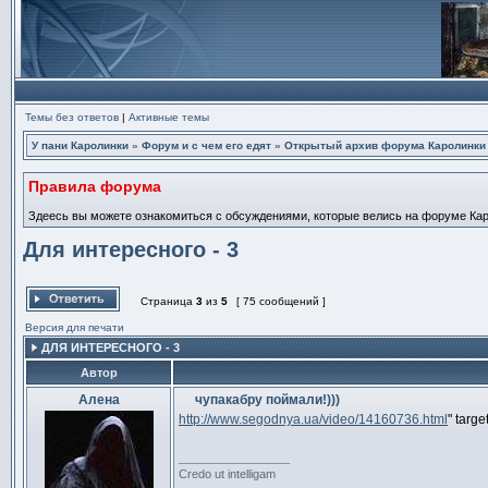
Темы без ответов
|
Активные темы
У пани Каролинки
»
Форум и с чем его едят
»
Открытый архив форума Каролинки
Правила форума
Здеесь вы можете ознакомиться с обсуждениями, которые велись на форуме Карол
Для интересного - 3
Страница
3
из
5
[ 75 сообщений ]
Ответить на тему
Версия для печати
ДЛЯ ИНТЕРЕСНОГО - 3
Автор
Алена
чупакабру поймали!)))
Сообщение
http://www.segodnya.ua/video/14160736.html
" targ
_________________
Credo ut intelligam