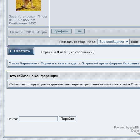
Зарегистрирован:
Пн окт
01, 2007 6:27 pm
Сообщения:
3452
Сб окт 23, 2010 8:42 pm
Профиль
Отправить личное сообщен
Показать сообщения за:
Поле 
Страница
3
из
5
[ 75 сообщений ]
Ответить на тему
У пани Каролинки
»
Форум и с чем его едят
»
Открытый архив форума Каролинки
Кто сейчас на конференции
Сейчас этот форум просматривают: нет зарегистрированных пользователей и 2 гост
Найти:
Powered by
phpBB
Desig
Ру