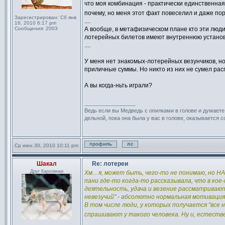
что моя комбинация - практически единственна
почему, но меня этот факт повеселил и даже по
Зарегистрирован:
Сб янв
....
16, 2010 6:17 pm
Сообщения:
2003
А вообще, в метафизическом плане кто эти люди
лотерейных билетов имеют внутреннюю установк
....
У меня нет знакомых-лотерейных везунчиков, но
приличные суммы. Но никто из них не сумел расп
А вы когда-ньть играли?
_________________
Ведь если вы Медведь с опилками в голове и думаете
дельной, пока она была у вас в голове, оказывается с
Ср июн 30, 2010 10:11 pm
Профиль
Отправить личное сообще
Шакал
Re: лотереи
Сообщение
Друг Каролинки
Хм... я, может быть, чего-то не понимаю, н
пани где-то когда-то рассказывала, что в ко
деятельность, удача и везение рассматриваю
невезучий" - абсолютно нормальная мотивация
В том числе люди, у которых получается "все
спрашивают у такого человека. Ну и, естеств