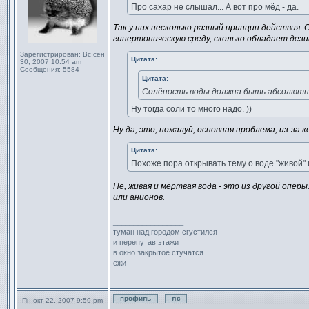
Про сахар не слышал... А вот про мёд - да.
Так у них несколько разный принцип действия. 
гипертоническую среду, сколько обладает де
Зарегистрирован:
Вс сен
Цитата:
30, 2007 10:54 am
Сообщения:
5584
Цитата:
Солёность воды должна быть абсолютно
Ну тогда соли то много надо. ))
Ну да, это, пожалуй, основная проблема, из-з
Цитата:
Похоже пора открывать тему о воде "живой" 
Не, живая и мёртвая вода - это из другой оперы
или анионов.
_________________
туман над городом сгустился
и перепутав этажи
в окно закрытое стучатся
ежи
Пн окт 22, 2007 9:59 pm