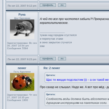
Пн окт 22, 2007 9:12 pm
Профиль
Отправить личное сообщен
Руна
Сообщение
Друг Каролинки
А чой-то все про чистотел забыли?! Прекрасна
кератолитическое.
_________________
туман над городом сгустился
и перепутав этажи
в окно закрытое стучатся
Зарегистрирован:
Вс сен
30, 2007 10:54 am
ежи
Сообщения:
5584
Пн окт 22, 2007 9:23 pm
Профиль
Отправить личное сообщен
newer
Re: 2 newer
Сообщение
Гость Каролинки
Цитата:
Щас те жиццю подсластим ))) – а он такой же 
Про сахар не слышал. Надо же. А вот про мёд - д
Цитата:
Зарегистрирован:
Чт сен
27, 2007 10:35 pm
Солёность воды должна быть абсолютно мор
Сообщения:
1900
дурацким инструкциям на пакетиках соли.