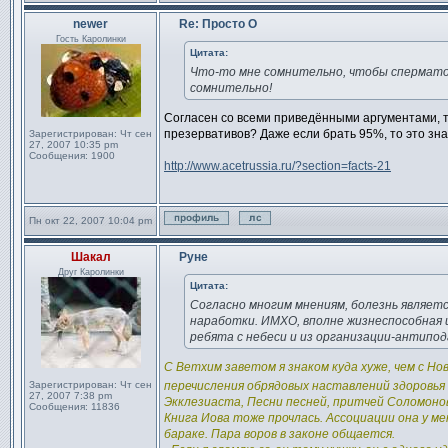
Профиль
Отправить личное сообщен
newer
Re: Просто О
Сообщение
Гость Каролинки
Цитата:
Что-то мне сомнительно, чтобы сперматоз
сомнительно!
Согласен со всеми приведёнными аргументами, т
презервативов? Даже если брать 95%, то это значи
Зарегистрирован:
Чт сен
27, 2007 10:35 pm
Сообщения:
1900
http://www.acetrussia.ru/?section=facts-21
Пн окт 22, 2007 10:04 pm
Профиль
Отправить личное сообщен
Шакал
Руне
Сообщение
Друг Каролинки
Цитата:
Согласно многим мнениям, болезнь являет
наработки. ИМХО, вполне жизнеспособная и
ребята с небеси и из организации-антипод
С Ветхим заветом я знаком куда хуже, чем с Н
Зарегистрирован:
Чт сен
перечисления обрядовых наставлений здоровья
27, 2007 7:38 pm
Экклезиаста, Песни песней, притчей Соломоно
Сообщения:
11836
Книга Иова тоже прочлась. Ассоциации она у м
бараке. Пара воров в законе общается.