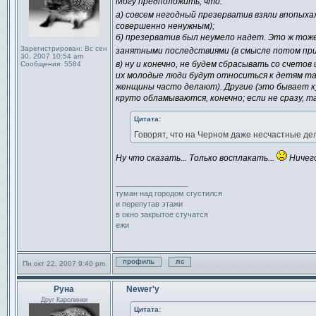
Могу предположить, что:
а) совсем негодный презерватив взяли впопыха
совершенно ненужным);
б) презерватив был неумело надет. Это ж тоже
Зарегистрирован:
Вс сен
занятными последствиями (в смысле потом пр
30, 2007 10:54 am
в) ну и конечно, не будем сбрасывать со счетов 
Сообщения:
5584
их молодые люди будут относиться к детям так
женщины часто делают). Другие (это бывает куд
круто обламываются, конечно; если не сразу, т
Цитата:
Говорят, что на Черном даже несчастные де
Ну что сказать... Только восплакать...
Ничего
_________________
туман над городом сгустился
и перепутав этажи
в окно закрытое стучатся
ежи
Пн окт 22, 2007 9:40 pm
Профиль
Отправить личное сообщен
Руна
Newer'у
Сообщение
Друг Каролинки
Цитата: