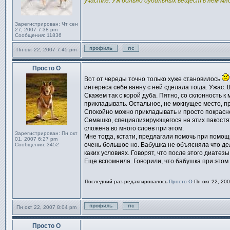
участке. Уж больно дубильных вещест в нем мн
Зарегистрирован:
Чт сен
27, 2007 7:38 pm
Сообщения:
11836
Пн окт 22, 2007 7:45 pm
Профиль
Отправить личное сообщен
Просто О
Сообщение
Вот от череды точно только хуже становилось
интереса себе ванну с ней сделала тогда. Ужас. 
Скажем так с корой дуба. Пятно, со склонность к
прикладывать. Остальное, не мокнущее место, пр
Спокойно можно прикладывать и просто покраснен
Семашко, специализирующегося на этих пакостях.
сложена во много слоев при этом.
Зарегистрирован:
Пн окт
Мне тогда, кстати, предлагали помочь при помощ
01, 2007 6:27 pm
очень большое но. Бабушка не объясняла что дел
Сообщения:
3452
каких условиях. Говорят, что после этого диатезы
Еще вспомнила. Говорили, что бабушка при этом
Последний раз редактировалось
Просто О
Пн окт 22, 200
Пн окт 22, 2007 8:04 pm
Профиль
Отправить личное сообщен
Просто О