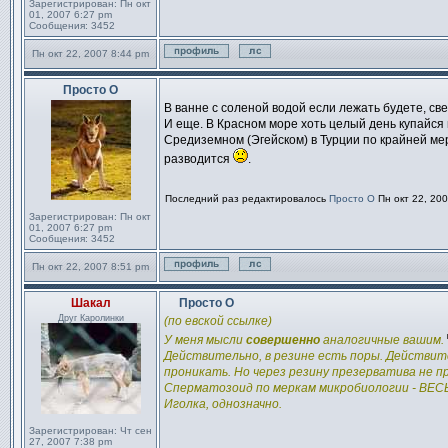
Зарегистрирован:
Пн окт
01, 2007 6:27 pm
Сообщения:
3452
Пн окт 22, 2007 8:44 pm
Профиль
Отправить личное сообщен
Просто О
Сообщение
В ванне с соленой водой если лежать будете, св
И еще. В Красном море хоть целый день купайся 
Средиземном (Эгейском) в Турции по крайней ме
разводится
.
Последний раз редактировалось
Просто О
Пн окт 22, 200
Зарегистрирован:
Пн окт
01, 2007 6:27 pm
Сообщения:
3452
Пн окт 22, 2007 8:51 pm
Профиль
Отправить личное сообщен
Шакал
Просто О
Сообщение
Друг Каролинки
(по евской ссылке)
У меня мысли
совершенно
аналогичные вашим.
Действительно, в резине есть поры. Действит
проникать. Но через резину презерватива не п
Сперматозоид по меркам микробиологии - ВЕС
Иголка, однозначно.
Зарегистрирован:
Чт сен
27, 2007 7:38 pm