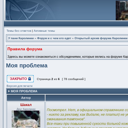
Темы без ответов
|
Активные темы
У пани Каролинки
»
Форум и с чем его едят
»
Открытый архив форума Каролинки
Правила форума
Здеесь вы можете ознакомиться с обсуждениями, которые велись на форуме Карол
Моя проблема
Страница
2
из
6
[ 78 сообщений ]
Эта тема закрыта, вы не можете редактировать и оставлять сообщ
Версия для печати
МОЯ ПРОБЛЕМА
Автор
Шакал
Сообщение
Друг Каролинки
Посмотрел. Нет, в официальном справочнике со
- никто за рекламу, как Видалю, не платил) не
смачивания тампонов".
Все-таки при повышенной сухости больной кожи