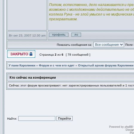
Потом, естественно, дело налаживается и пре
возможно с молодоженами действительно не об
коллега Руна - не злой умысел и не мифическа
презервативом.
Вт окт 23, 2007 12:30 am
Профиль
Отправить личное сообщен
Показать сообщения за:
Поле 
Страница
2
из
6
[ 78 сообщений ]
Эта тема закрыта, вы не можете редактировать и оставлять сообщ
У пани Каролинки
»
Форум и с чем его едят
»
Открытый архив форума Каролинки
Кто сейчас на конференции
Сейчас этот форум просматривают: нет зарегистрированных пользователей и 1 гост
Найти:
Powered by
phpBB
Desig
Ру