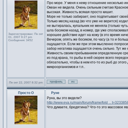
Сообщение
Про море. У меня к нему отношение несколько ин
Океан не видела. Очень сильным считаю Красное
высокая. Живность всякая просто кишит.
Море не только забирает, оно подпитывает своей
Только месяц назад (во что уже не верится) ходи
не вытиралась, купальник не меняла (только чут
шла босиком назад, в номер, где уже споласкива
Зарегистрирован:
Пн окт
хорошее действие идет на кожу (в это время нич
01, 2007 6:27 pm
Вечером, опять же босиком, по часу (а то и больш
Сообщения:
3452
ощущается. Если же при этом мысленно попросить
забор негатива ощущается очень сильно. Тут же
Живность своим пребыванием определенную сред
из под крана, то рыбы в ней скорее всего передо
обязательно, чтобы в нем кто-то из рыб до этог
микроорганизмов и т.п..
Пн окт 22, 2007 8:32 pm
Профиль
Отправить личное сообщен
Просто О
Руне
Сообщение
Руна, вы это видели?
http://www.eva.ru/main/forum/frame/fold ... t=323385
Что думаете, бредятина? Что-то это массовое яв