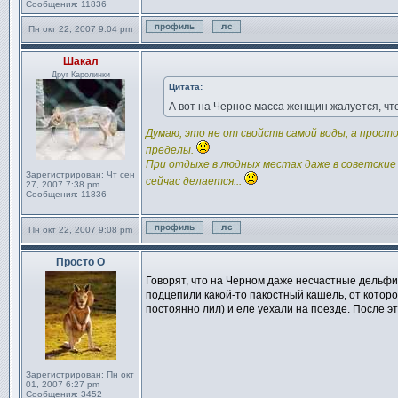
Сообщения:
11836
Пн окт 22, 2007 9:04 pm
Профиль
Отправить личное сообщен
Шакал
Сообщение
Друг Каролинки
Цитата:
А вот на Черное масса женщин жалуется, чт
Думаю, это не от свойств самой воды, а прос
пределы.
При отдыхе в людных местах даже в советские 
Зарегистрирован:
Чт сен
сейчас делается...
27, 2007 7:38 pm
Сообщения:
11836
Пн окт 22, 2007 9:08 pm
Профиль
Отправить личное сообщен
Просто О
Сообщение
Говорят, что на Черном даже несчастные дельфи
подцепили какой-то пакостный кашель, от которо
постоянно лил) и еле уехали на поезде. После эт
Зарегистрирован:
Пн окт
01, 2007 6:27 pm
Сообщения:
3452