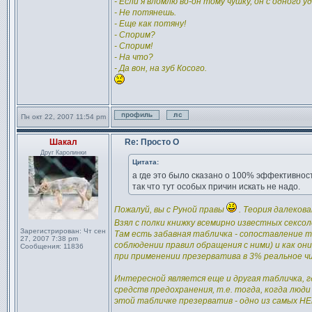
- Если я вломлю во-он тому чушку, он с одного 
- Не потянешь.
- Еще как потяну!
- Спорим?
- Спорим!
- На что?
- Да вон, на зуб Косого.
Пн окт 22, 2007 11:54 pm
Профиль
Отправить личное сообщен
Шакал
Re: Просто О
Сообщение
Друг Каролинки
Цитата:
а где это было сказано о 100% эффективност
так что тут особых причин искать не надо.
Пожалуй, вы с Руной правы
. Теория далеков
Взял с полки книжку всемирно известных сексо
Зарегистрирован:
Чт сен
Там есть забавная табличка - сопоставление 
27, 2007 7:38 pm
соблюдении правил обращения с ними) и как он
Сообщения:
11836
при применении презерватива в 3% реальное чис
Интересной является еще и другая табличка, 
средств предохранения, т.е. тогда, когда люд
этой табличке презерватив - одно из самых НЕ