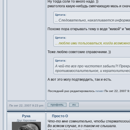
Ну тогда соли то много надо. ))
рматолога какую-нибудь смягчающую мазь и снач
Цитата:
... Следовательно, накапливается информац
Похоже пора открывать тему о воде "живой" и "ме
Цитата:
... люблю ими пользоваться, когда возможно.
Тоже люблю советские справочники. ))
Цитата:
А чой-то все про чистотел забыли?! Прекра
противовоспалительное, и кератолитичес
А вот это могу подтвердить, так и есть.
Последний раз редактировалось
newer
Пн окт 22, 2007 9
Пн окт 22, 2007 9:23 pm
Профиль
Отправить личное сообщен
Руна
Просто О
Сообщение
Друг Каролинки
Что-то мне сомнительно, чтобы сперматозоид "
Во всяком случае, я о таком не слышала.