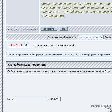
Потом, естественно, дело налаживается и пре
возможно с молодоженами действительно не об
коллега Руна - не злой умысел и не мифическа
презервативом.
Вт окт 23, 2007 12:30 am
Профиль
Отправить личное сообщен
Показать сообщения за:
Поле 
Страница
2
из
6
[ 78 сообщений ]
Эта тема закрыта, вы не можете редактировать и оставлять сообщ
У пани Каролинки
»
Форум и с чем его едят
»
Открытый архив форума Каролинки
Кто сейчас на конференции
Сейчас этот форум просматривают: нет зарегистрированных пользователей и 0 гос
Найти:
Powered by
phpBB
Desig
Ру