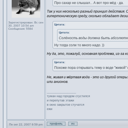
Про сахар не слышал... А вот про мёд - да.
Так у них несколько разный принцип действия. 
гипертоническую среду, сколько обладает де
Зарегистрирован:
Вс сен
Цитата:
30, 2007 10:54 am
Сообщения:
5584
Цитата:
Солёность воды должна быть абсолютно
Ну тогда соли то много надо. ))
Ну да, это, пожалуй, основная проблема, из-з
Цитата:
Похоже пора открывать тему о воде "живой" 
Не, живая и мёртвая вода - это из другой оперы
или анионов.
_________________
туман над городом сгустился
и перепутав этажи
в окно закрытое стучатся
ежи
Пн окт 22, 2007 9:59 pm