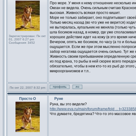
Сообщение
Про море. У меня к нему отношение несколько ин
Океан не видела. Очень сильным считаю Красное
высокая. Живность всякая просто кишит.
Море не только забирает, оно подпитывает своей
Только месяц назад (во что уже не верится) ходи
не вытиралась, купальник не меняла (только чут
шла босиком назад, в номер, где уже споласкива
Зарегистрирован:
Пн окт
хорошее действие идет на кожу (в это время нич
01, 2007 6:27 pm
Вечером, опять же босиком, по часу (а то и больш
Сообщения:
3452
ощущается. Если же при этом мысленно попросить
забор негатива ощущается очень сильно. Тут же
Живность своим пребыванием определенную сред
из под крана, то рыбы в ней скорее всего передо
обязательно, чтобы в нем кто-то из рыб до этог
микроорганизмов и т.п..
Пн окт 22, 2007 8:32 pm
Профиль
Отправить личное сообщен
Просто О
Руне
Сообщение
Руна, вы это видели?
http://www.eva.ru/main/forum/frame/fold ... t=323385
Что думаете, бредятина? Что-то это массовое яв