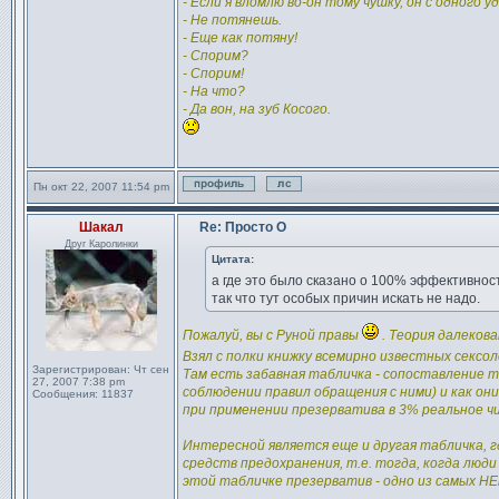
- Если я вломлю во-он тому чушку, он с одного 
- Не потянешь.
- Еще как потяну!
- Спорим?
- Спорим!
- На что?
- Да вон, на зуб Косого.
Пн окт 22, 2007 11:54 pm
Профиль
Отправить личное сообщен
Шакал
Re: Просто О
Сообщение
Друг Каролинки
Цитата:
а где это было сказано о 100% эффективност
так что тут особых причин искать не надо.
Пожалуй, вы с Руной правы
. Теория далеков
Взял с полки книжку всемирно известных сексо
Зарегистрирован:
Чт сен
Там есть забавная табличка - сопоставление 
27, 2007 7:38 pm
соблюдении правил обращения с ними) и как он
Сообщения:
11837
при применении презерватива в 3% реальное чис
Интересной является еще и другая табличка, 
средств предохранения, т.е. тогда, когда люд
этой табличке презерватив - одно из самых НЕ