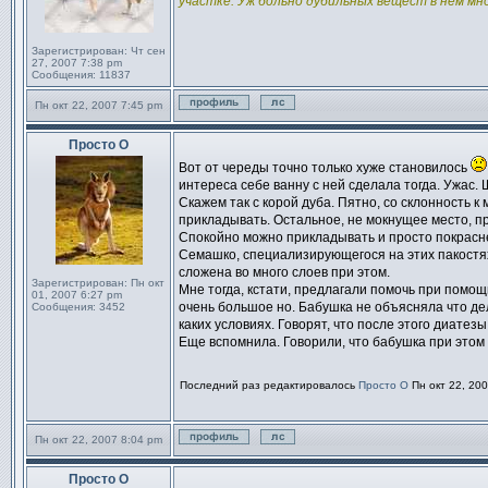
участке. Уж больно дубильных вещест в нем мн
Зарегистрирован:
Чт сен
27, 2007 7:38 pm
Сообщения:
11837
Пн окт 22, 2007 7:45 pm
Профиль
Отправить личное сообщен
Просто О
Сообщение
Вот от череды точно только хуже становилось
интереса себе ванну с ней сделала тогда. Ужас. 
Скажем так с корой дуба. Пятно, со склонность к
прикладывать. Остальное, не мокнущее место, пр
Спокойно можно прикладывать и просто покраснен
Семашко, специализирующегося на этих пакостях.
сложена во много слоев при этом.
Зарегистрирован:
Пн окт
Мне тогда, кстати, предлагали помочь при помощ
01, 2007 6:27 pm
очень большое но. Бабушка не объясняла что дел
Сообщения:
3452
каких условиях. Говорят, что после этого диатезы
Еще вспомнила. Говорили, что бабушка при этом
Последний раз редактировалось
Просто О
Пн окт 22, 200
Пн окт 22, 2007 8:04 pm
Профиль
Отправить личное сообщен
Просто О