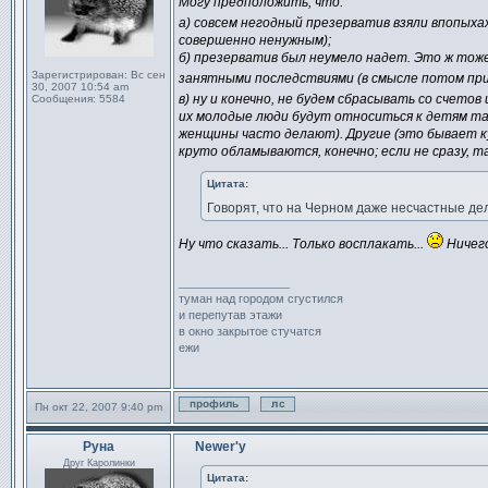
Могу предположить, что:
а) совсем негодный презерватив взяли впопыха
совершенно ненужным);
б) презерватив был неумело надет. Это ж тоже
Зарегистрирован:
Вс сен
занятными последствиями (в смысле потом пр
30, 2007 10:54 am
в) ну и конечно, не будем сбрасывать со счетов 
Сообщения:
5584
их молодые люди будут относиться к детям так
женщины часто делают). Другие (это бывает куд
круто обламываются, конечно; если не сразу, т
Цитата:
Говорят, что на Черном даже несчастные де
Ну что сказать... Только восплакать...
Ничего
_________________
туман над городом сгустился
и перепутав этажи
в окно закрытое стучатся
ежи
Пн окт 22, 2007 9:40 pm
Профиль
Отправить личное сообщен
Руна
Newer'у
Сообщение
Друг Каролинки
Цитата: