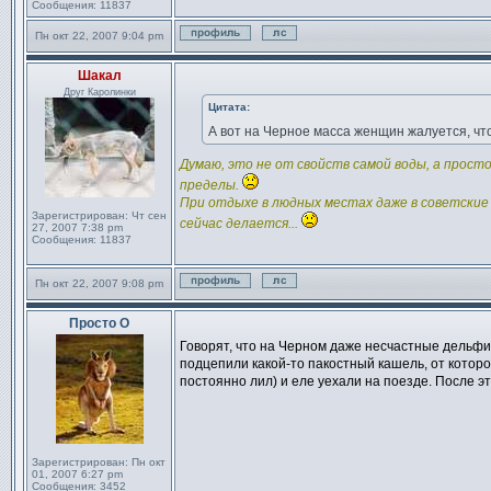
Сообщения:
11837
Пн окт 22, 2007 9:04 pm
Профиль
Отправить личное сообщен
Шакал
Сообщение
Друг Каролинки
Цитата:
А вот на Черное масса женщин жалуется, чт
Думаю, это не от свойств самой воды, а прос
пределы.
При отдыхе в людных местах даже в советские 
Зарегистрирован:
Чт сен
сейчас делается...
27, 2007 7:38 pm
Сообщения:
11837
Пн окт 22, 2007 9:08 pm
Профиль
Отправить личное сообщен
Просто О
Сообщение
Говорят, что на Черном даже несчастные дельфи
подцепили какой-то пакостный кашель, от которо
постоянно лил) и еле уехали на поезде. После эт
Зарегистрирован:
Пн окт
01, 2007 6:27 pm
Сообщения:
3452