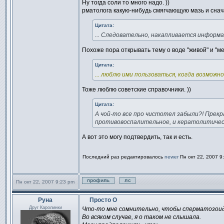
Ну тогда соли то много надо. ))
рматолога какую-нибудь смягчающую мазь и снач
Цитата:
... Следовательно, накапливается информац
Похоже пора открывать тему о воде "живой" и "ме
Цитата:
... люблю ими пользоваться, когда возможно.
Тоже люблю советские справочники. ))
Цитата:
А чой-то все про чистотел забыли?! Прекра
противовоспалительное, и кератолитичес
А вот это могу подтвердить, так и есть.
Последний раз редактировалось
newer
Пн окт 22, 2007 9
Пн окт 22, 2007 9:23 pm
Профиль
Отправить личное сообщен
Руна
Просто О
Сообщение
Друг Каролинки
Что-то мне сомнительно, чтобы сперматозоид "
Во всяком случае, я о таком не слышала.