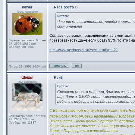
Профиль
Отправить личное сообщен
newer
Re: Просто О
Сообщение
Гость Каролинки
Цитата:
Что-то мне сомнительно, чтобы сперматоз
сомнительно!
Согласен со всеми приведёнными аргументами, т
презервативов? Даже если брать 95%, то это значи
Зарегистрирован:
Чт сен
27, 2007 10:35 pm
Сообщения:
1900
http://www.acetrussia.ru/?section=facts-21
Пн окт 22, 2007 10:04 pm
Профиль
Отправить личное сообщен
Шакал
Руне
Сообщение
Друг Каролинки
Цитата:
Согласно многим мнениям, болезнь являет
наработки. ИМХО, вполне жизнеспособная и
ребята с небеси и из организации-антипод
С Ветхим заветом я знаком куда хуже, чем с Н
Зарегистрирован:
Чт сен
перечисления обрядовых наставлений здоровья
27, 2007 7:38 pm
Экклезиаста, Песни песней, притчей Соломоно
Сообщения:
11837
Книга Иова тоже прочлась. Ассоциации она у м
бараке. Пара воров в законе общается.