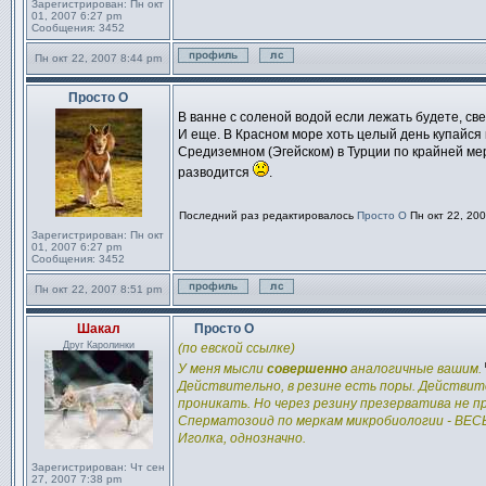
Зарегистрирован:
Пн окт
01, 2007 6:27 pm
Сообщения:
3452
Пн окт 22, 2007 8:44 pm
Профиль
Отправить личное сообщен
Просто О
Сообщение
В ванне с соленой водой если лежать будете, св
И еще. В Красном море хоть целый день купайся 
Средиземном (Эгейском) в Турции по крайней ме
разводится
.
Последний раз редактировалось
Просто О
Пн окт 22, 200
Зарегистрирован:
Пн окт
01, 2007 6:27 pm
Сообщения:
3452
Пн окт 22, 2007 8:51 pm
Профиль
Отправить личное сообщен
Шакал
Просто О
Сообщение
Друг Каролинки
(по евской ссылке)
У меня мысли
совершенно
аналогичные вашим.
Действительно, в резине есть поры. Действит
проникать. Но через резину презерватива не п
Сперматозоид по меркам микробиологии - ВЕС
Иголка, однозначно.
Зарегистрирован:
Чт сен
27, 2007 7:38 pm