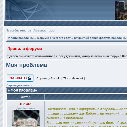
Темы без ответов
|
Активные темы
У пани Каролинки
»
Форум и с чем его едят
»
Открытый архив форума Каролинки
Правила форума
Здеесь вы можете ознакомиться с обсуждениями, которые велись на форуме Карол
Моя проблема
Страница
2
из
6
[ 78 сообщений ]
Эта тема закрыта, вы не можете редактировать и оставлять сообщ
Версия для печати
МОЯ ПРОБЛЕМА
Автор
Шакал
Сообщение
Друг Каролинки
Посмотрел. Нет, в официальном справочнике со
- никто за рекламу, как Видалю, не платил) не
смачивания тампонов".
Все-таки при повышенной сухости больной кожи