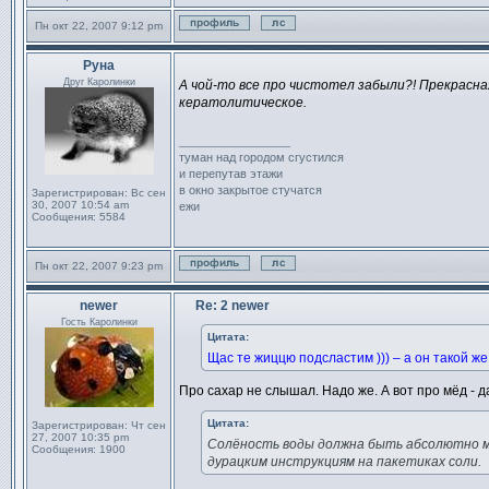
Пн окт 22, 2007 9:12 pm
Профиль
Отправить личное сообщен
Руна
Сообщение
Друг Каролинки
А чой-то все про чистотел забыли?! Прекрасна
кератолитическое.
_________________
туман над городом сгустился
и перепутав этажи
в окно закрытое стучатся
Зарегистрирован:
Вс сен
30, 2007 10:54 am
ежи
Сообщения:
5584
Пн окт 22, 2007 9:23 pm
Профиль
Отправить личное сообщен
newer
Re: 2 newer
Сообщение
Гость Каролинки
Цитата:
Щас те жиццю подсластим ))) – а он такой же 
Про сахар не слышал. Надо же. А вот про мёд - д
Цитата:
Зарегистрирован:
Чт сен
27, 2007 10:35 pm
Солёность воды должна быть абсолютно мор
Сообщения:
1900
дурацким инструкциям на пакетиках соли.