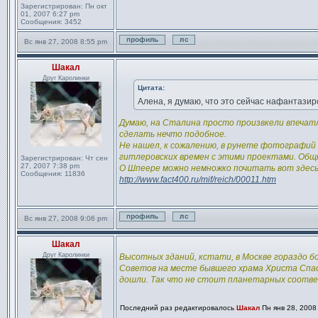
Зарегистрирован:
Пн окт
01, 2007 6:27 pm
Сообщения:
3452
Вс янв 27, 2008 8:55 pm
Профиль
Отправить личное сообще
Шакал
Сообщение
Друг Каролинки
Цитата:
Алена, я думаю, что это сейчас нафантазир
Думаю, на Сталина просто произвкели впечат
сделать нечто подобное.
Не нашел, к сожалению, в рунете фотографий э
гитлеровских времен с этими проектами. Общ
Зарегистрирован:
Чт сен
27, 2007 7:38 pm
О Шпеере можно немножко почитать вот здесь
Сообщения:
11836
http://www.fact400.ru/mif/reich/00011.htm
Вс янв 27, 2008 9:06 pm
Профиль
Отправить личное сообще
Шакал
Сообщение
Друг Каролинки
Высотных зданий, кстати, в Москве гораздо б
Советов на месте бывшего храма Христа Спаси
дошли. Так что не стоит планетарных соотв
Последний раз редактировалось
Шакал
Пн янв 28, 2008