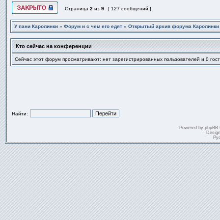
Страница
2
из
9
[ 127 сообщений ]
Эта тема закрыта, вы не можете редактировать и оставлять сообщ
У пани Каролинки
»
Форум и с чем его едят
»
Открытый архив форума Каролинки
Кто сейчас на конференции
Сейчас этот форум просматривают: нет зарегистрированных пользователей и 0 гос
Найти:
Powered by
phpBB
Desig
Ру