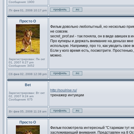
Сообщения:
1900
Пт фев 01, 2008 10:17 pm
Профиль
Отправить личное сообще
Просто О
Сообщение
Фильм довольно любопытный, но несколько прим
не совсем.
secret_prof.avi - так поняла, он в виде авишек в и
Про купюры и держать внимание на деньгах мне
использую. Например, про то, как уводить свое в
Если у кого время есть, посмотрите. Простенько
можно.
Зарегистрирован:
Пн окт
01, 2007 6:27 pm
Сообщения:
3452
Сб фев 02, 2008 12:38 pm
Профиль
Отправить личное сообще
Bet
Сообщение
http://soulrise.ru/
Зарегистрирован:
Вт окт
тренажер интуиции
02, 2007 9:24 am
Сообщения:
675
Вт фев 05, 2008 11:19 am
Профиль
Отправить личное сообще
Просто О
Сообщение
Фильм посмотрела интересный "Старикам тут не
заслуживающий внимания. Представлен на 8 Оска