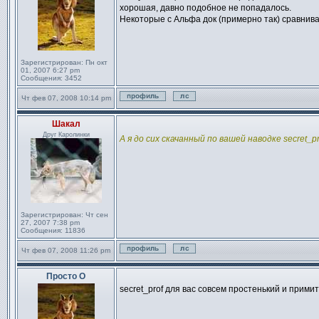
хорошая, давно подобное не попадалось.
Некоторые с Альфа док (примерно так) сравнива
Зарегистрирован:
Пн окт
01, 2007 6:27 pm
Сообщения:
3452
Чт фев 07, 2008 10:14 pm
Профиль
Отправить личное сообще
Шакал
Сообщение
Друг Каролинки
А я до сих скачанный по вашей наводке secret_p
Зарегистрирован:
Чт сен
27, 2007 7:38 pm
Сообщения:
11836
Чт фев 07, 2008 11:26 pm
Профиль
Отправить личное сообще
Просто О
Сообщение
secret_prof для вас совсем простенький и прими