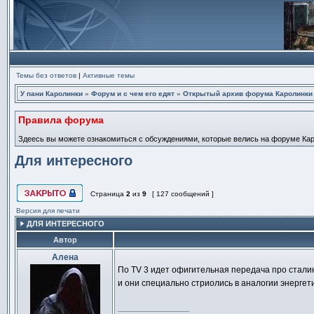
Темы без ответов
|
Активные темы
У пани Каролинки
»
Форум и с чем его едят
»
Открытый архив форума Каролинки
Правила форума
Здеесь вы можете ознакомиться с обсуждениями, которые велись на форуме Карол
Для интересного
Страница
2
из
9
[ 127 сообщений ]
Эта тема закрыта, вы не можете редактировать и оставлять сообщ
Версия для печати
ДЛЯ ИНТЕРЕСНОГО
Автор
Алена
Сообщение
По ТV 3 идет офигительная передача про сталин
и они специально стриолись в аналогии энерге
_________________