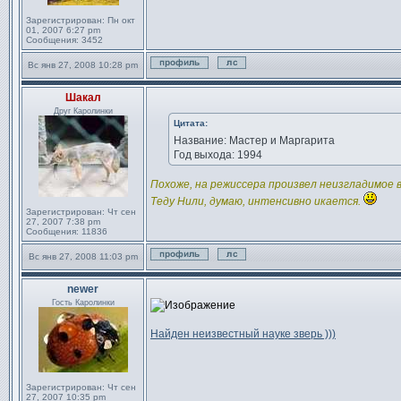
Зарегистрирован:
Пн окт
01, 2007 6:27 pm
Сообщения:
3452
Вс янв 27, 2008 10:28 pm
Профиль
Отправить личное сообще
Шакал
Сообщение
Друг Каролинки
Цитата:
Название: Мастер и Маргарита
Год выхода: 1994
Похоже, на режиссера произвел неизгладимое вп
Теду Нили, думаю, интенсивно икается.
Зарегистрирован:
Чт сен
27, 2007 7:38 pm
Сообщения:
11836
Вс янв 27, 2008 11:03 pm
Профиль
Отправить личное сообще
newer
Сообщение
Гость Каролинки
Найден неизвестный науке зверь )))
Зарегистрирован:
Чт сен
27, 2007 10:35 pm