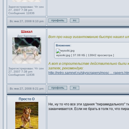
Зарегистрирован:
Чт сен
27, 2007 7:38 pm
Сообщения:
11836
Вс янв 27, 2008 9:10 pm
Профиль
Отправить личное сообще
Шакал
Сообщение
Друг Каролинки
Вот про нашу гигантоманию быстро нашел и
Вложение:
wysoiki.jpg [ 37.08 КБ | 13842 просмотра ]
А вот в строительстве действительно были к
затеях, рекомендую:
Зарегистрирован:
Чт сен
27, 2007 7:38 pm
http://retro.samnet.ru/skyscrapers/mosc ... rapers.ht
Сообщения:
11836
Вс янв 27, 2008 9:21 pm
Профиль
Отправить личное сообще
Просто О
Сообщение
Не, ну то что все эти здания "пирамидального" т
заканчивается. Если не брать в толк то, что пи