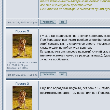
такие шансы иметь аллергию на овечью шерсть,
все это в замкнутом пространстве.
Бедная кыса на этом фоне выглядит сущим пуст
Вт окт 23, 2007 6:16 pm
Профиль
Отправить личное сообщен
Просто О
Сообщение
Руна, а как правильно чистотелом бородавки выв
Про бородавки возникает вообще много филосовс
этих) связано как-то с наличием энергетических 
смысле сами не пойми куда денутся.
Кстати, врач в диспансере на всякий случай ска
(не помню, может как-то ее разводить надо). Дел
знаю, не пробовала.
Зарегистрирован:
Пн окт
01, 2007 6:27 pm
Сообщения:
3452
Вт окт 23, 2007 7:15 pm
Профиль
Отправить личное сообщен
Просто О
Сообщение
Еще про бородавки. Когда-то, лет этак в 12, гл
посмотреть появится там новая или нет. Появил