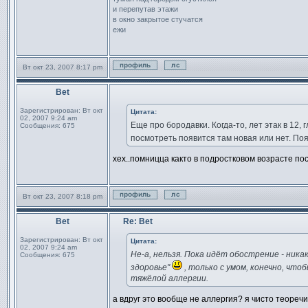
и перепутав этажи
в окно закрытое стучатся
ежи
Вт окт 23, 2007 8:17 pm
Профиль
Отправить личное сообщен
Bet
Сообщение
Зарегистрирован:
Вт окт
Цитата:
02, 2007 9:24 am
Еще про бородавки. Когда-то, лет этак в 12
Сообщения:
675
посмотреть появится там новая или нет. По
хех..помницца както в подростковом возрасте по
Вт окт 23, 2007 8:18 pm
Профиль
Отправить личное сообщен
Bet
Re: Bet
Сообщение
Зарегистрирован:
Вт окт
Цитата:
02, 2007 9:24 am
Не-а, нельзя. Пока идёт обострение - ник
Сообщения:
675
здоровье"
, только с умом, конечно, что
тяжёлой аллергии.
а вдруг это вообще не аллергия? я чисто теореч