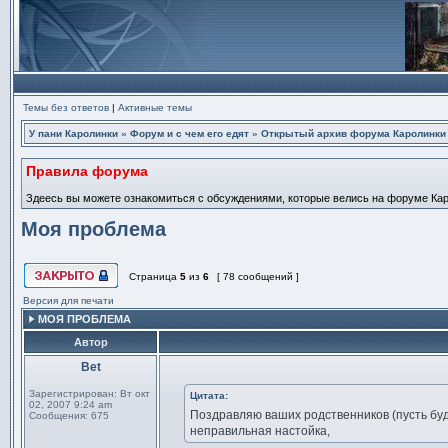
Темы без ответов
|
Активные темы
У пани Каролинки
»
Форум и с чем его едят
»
Открытый архив форума Каролинки
Правила форума
Здеесь вы можете ознакомиться с обсуждениями, которые велись на форуме Карол
Моя проблема
Страница
5
из
6
[ 78 сообщений ]
Эта тема закрыта, вы не можете редактировать и оставлять сообщ
Версия для печати
МОЯ ПРОБЛЕМА
Автор
Bet
Сообщение
Зарегистрирован:
Вт окт
Цитата:
02, 2007 9:24 am
Поздравляю ваших родственников (пусть будут
Сообщения:
675
неправильная настойка,