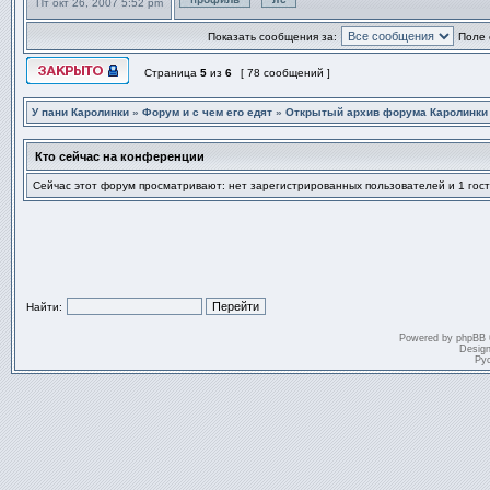
Пт окт 26, 2007 5:52 pm
Профиль
Отправить личное сообщен
Показать сообщения за:
Поле 
Страница
5
из
6
[ 78 сообщений ]
Эта тема закрыта, вы не можете редактировать и оставлять сообщ
У пани Каролинки
»
Форум и с чем его едят
»
Открытый архив форума Каролинки
Кто сейчас на конференции
Сейчас этот форум просматривают: нет зарегистрированных пользователей и 1 гост
Найти:
Powered by
phpBB
Desig
Ру