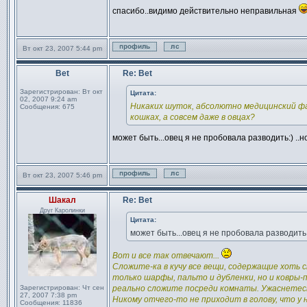
спасибо..видимо действительно неправильная
Вт окт 23, 2007 5:44 pm
Профиль
Отправить личное сообщен
Bet
Re: Bet
Сообщение
Зарегистрирован:
Вт окт
Цитата:
02, 2007 9:24 am
Никаких шуток, абсолютно медицинский фак
Сообщения:
675
кошках, а совсем даже в овцах?
может быть...овец я не пробовала разводить:) ..
Вт окт 23, 2007 5:46 pm
Профиль
Отправить личное сообщен
Шакал
Re: Bet
Сообщение
Друг Каролинки
Цитата:
может быть...овец я не пробовала разводить
Вот и все так отвечают...
Сложите-ка в кучу все вещи, содержащие хоть с
только шарфы, пальто и дубленки, но и ковры-п
Зарегистрирован:
Чт сен
реально сложите посреди комнаты. Ужаснетес
27, 2007 7:38 pm
Никому отчего-то не приходит в голову, что у 
Сообщения:
11836