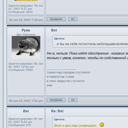
Зарегистрирован:
Пн окт
01, 2007 6:27 pm
Сообщения:
3452
Вт окт 23, 2007 7:39 pm
Профиль
Отправить личное сообщен
Руна
Bet
Сообщение
Друг Каролинки
Цитата:
...я бы на себе потестила небольшим количес
Не-а, нельзя. Пока идёт обострение - никаких
только с умом, конечно, чтобы по собственной
Зарегистрирован:
Вс сен
30, 2007 10:54 am
_________________
Сообщения:
5584
туман над городом сгустился
и перепутав этажи
в окно закрытое стучатся
ежи
Вт окт 23, 2007 7:52 pm
Профиль
Отправить личное сообщен
Bet
Re: Bet
Сообщение
Зарегистрирован:
Вт окт
Цитата:
02, 2007 9:24 am
Сообщения:
675
Вот и все так отвечают...