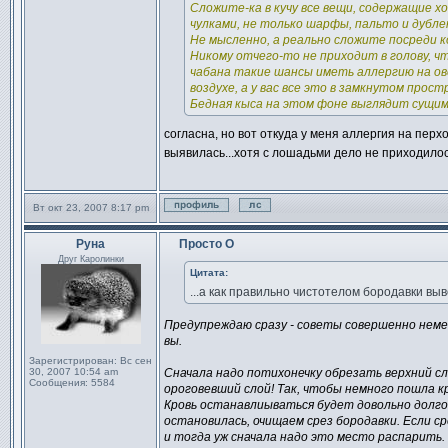
Сложите-ка в кучу все вещи, содержащие хо
чулками, не только шарфы, пальто и дублен
Не мысленно, а реально сложите посреди 
Никому отчего-то не приходит в голову, чт
чабана такие шансы иметь аллергию на ов
воздухе, а у вас все это в замкнутом прост
Бедная кыса на этом фоне выглядит сущим 
согласна, но вот откуда у меня аллергия на перх
выявилась...хотя с лошадьми дело не приходило
Вт окт 23, 2007 8:17 pm
Профиль
Отправить личное сообщен
Руна
Просто О
Сообщение
Друг Каролинки
Цитата:
...а как правильно чистотелом бородавки вы
Предупреждаю сразу - советы совершенно нем
вы.
Зарегистрирован:
Вс сен
30, 2007 10:54 am
Сначала надо потихонечку обрезать верхний с
Сообщения:
5584
ороговевший слой! Так, чтобы немного пошла кр
Кровь останавлиываться будет довольно долго 
остановилась, очищаем срез бородавки. Если с
и тогда уж сначала надо это место распарить.