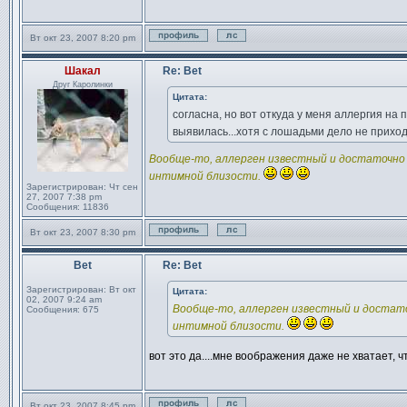
Вт окт 23, 2007 8:20 pm
Профиль
Отправить личное сообщен
Шакал
Re: Bet
Сообщение
Друг Каролинки
Цитата:
согласна, но вот откуда у меня аллергия на 
выявилась...хотя с лошадьми дело не прихо
Вообще-то, аллерген известный и достаточно 
интимной близости.
Зарегистрирован:
Чт сен
27, 2007 7:38 pm
Сообщения:
11836
Вт окт 23, 2007 8:30 pm
Профиль
Отправить личное сообщен
Bet
Re: Bet
Сообщение
Зарегистрирован:
Вт окт
Цитата:
02, 2007 9:24 am
Вообще-то, аллерген известный и достато
Сообщения:
675
интимной близости.
вот это да....мне воображения даже не хватает, 
Вт окт 23, 2007 8:45 pm