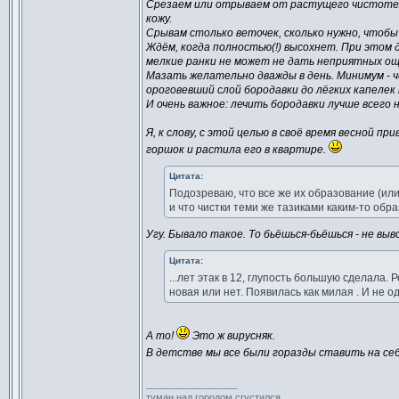
Срезаем или отрываем от растущего чистотела
кожу.
Срывам столько веточек, сколько нужно, чтобы 
Ждём, когда полностью(!) высохнет. При этом 
мелкие ранки не может не дать неприятных о
Мазать желательно дважды в день. Минимум - 
ороговевший слой бородавки до лёгких капелек 
И очень важное: лечить бородавки лучше всего 
Я, к слову, с этой целью в своё время весной 
горшок и растила его в квартире.
Цитата:
Подозреваю, что все же их образование (или
и что чистки теми же тазиками каким-то обр
Угу. Бывало такое. То бьёшься-бьёшься - не выв
Цитата:
...лет этак в 12, глупость большую сделала
новая или нет. Появилась как милая . И не о
А то!
Это ж вирусняк.
В детстве мы все были горазды ставить на се
_________________
туман над городом сгустился