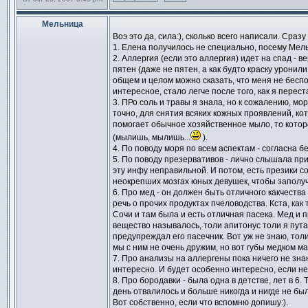
Профиль
Отправить личное сообщен
Мельница
Сообщение
Воэ это да, сила:), сколько всего написали. Сразу
1. Елена получилось не специально, посему Мель
2. Аллергия (если это аллергия) идет на спад - 
пятен (даже не пятен, а как будто краску уронили
общем и целом можно сказать, что меня не беспо
интересное, стало легче после того, как я перес
3. ПРо соль и травы я знала, но к сожалению, мо
точно, для снятия всяких кожных проявлений, ко
помогает обычное хозяйственное мыло, то котор
(мылишь, мылишь...
).
4. По поводу моря по всем аспектам - согласна бе
5. По поводу презервативов - лично слышала при
эту инфу неправильной. И потом, есть презики со
неокрепших мозгах юных девушек, чтобы заполучит
6. Про мед - он должен быть отличного какчества
речь о прочих продуктах пчеловодства. Кста, как
Сочи и там была и есть отличная пасека. Мед и 
вещество называлось, толи апитонус толи я пута
предупреждал его пасечник. Вот уж не знаю, тол
мы с ним не очень дружим, но вот губы медком ма
7. Про анализы на аллергены пока ничего не знаю
интересно. И будет особенно интересно, если не
8. Про бородавки - была одна в детстве, лет в 6
день отвалилось и больше никогда и нигде не был
Вот собственно, если что вспомню допишу:).