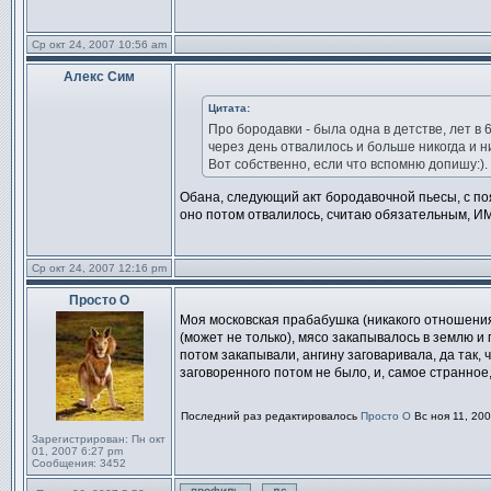
Ср окт 24, 2007 10:56 am
Алекс Сим
Сообщение
Цитата:
Про бородавки - была одна в детстве, лет в 
через день отвалилось и больше никогда и н
Вот собственно, если что вспомню допишу:).
Обана, следующий акт бородавочной пьесы, с п
оно потом отвалилось, считаю обязательным, И
Ср окт 24, 2007 12:16 pm
Просто О
Сообщение
Моя московская прабабушка (никакого отношения
(может не только), мясо закапывалось в землю и 
потом закапывали, ангину заговаривала, да так, 
заговоренного потом не было, и, самое странное
Последний раз редактировалось
Просто О
Вс ноя 11, 200
Зарегистрирован:
Пн окт
01, 2007 6:27 pm
Сообщения:
3452